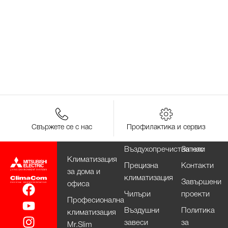
Свържете се с нас
Профилактика и сервиз
Въздухопречистватели
За нас
Климатизация
Прецизна
Контакти
за дома и
климатизация
Завършени
офиса
Чилъри
проекти
Професионална
Въздушни
Политика
климатизация
завеси
за
Mr.Slim