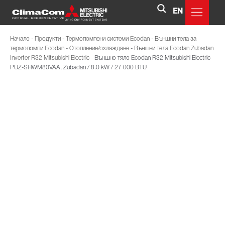
EN
Начало
-
Продукти
-
Термопомпени системи Ecodan
-
Външни тела за
термопомпи Ecodan
-
Отопление/охлаждане
-
Външни тела Ecodan Zubadan
Inverter-R32 Mitsubishi Electric
-
Външно тяло Ecodan R32 Mitsubishi Electric
PUZ-SHWM80VAA, Zubadan / 8.0 kW / 27 000 BTU