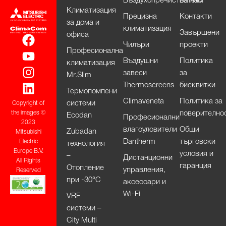
Въздухопречистватели
За нас
Климатизация
Прецизна
Контакти
за дома и
климатизация
Завършени
офиса
Чилъри
проекти
Професионална
Въздушни
Политика
климатизация
завеси
за
Mr.Slim
Thermoscreens
бисквитки
Термопомпени
Climaveneta
Политика за
системи
Copyright of
поверително
the images ©
Ecodan
Професионални
2023
влагоуловители
Общи
Zubadan
Mitsubishi
Dantherm
търговски
Electric
технология
Europe B.V.
условия и
–
Дистанционни
All Rights
гаранция
Отопление
управления,
Reserved
при -30°С
аксесоари и
Wi-Fi
VRF
системи –
City Multi