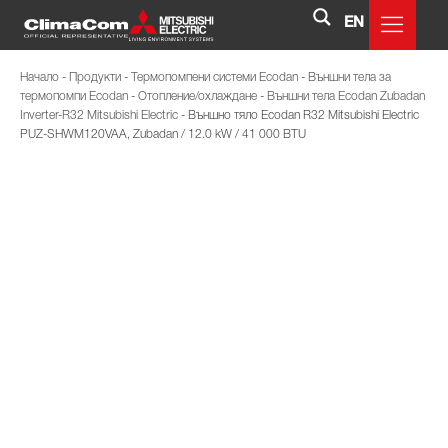
EN
Начало
-
Продукти
-
Термопомпени системи Ecodan
-
Външни тела за
термопомпи Ecodan
-
Отопление/охлаждане
-
Външни тела Ecodan Zubadan
Inverter-R32 Mitsubishi Electric
-
Външно тяло Ecodan R32 Mitsubishi Electric
PUZ-SHWM120VAA, Zubadan / 12.0 kW / 41 000 BTU