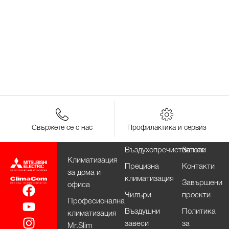
Свържете се с нас
Профилактика и сервиз
Въздухопречистватели
За нас
Климатизация
Прецизна
Контакти
за дома и
климатизация
Завършени
офиса
Чилъри
проекти
Професионална
Въздушни
Политика
климатизация
завеси
за
Mr.Slim