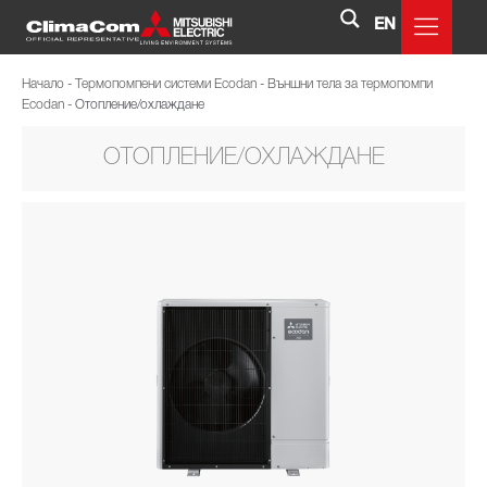
EN
Начало
-
Термопомпени системи Ecodan
-
Външни тела за термопомпи
Ecodan
-
Отопление/охлаждане
ОТОПЛЕНИЕ/ОХЛАЖДАНЕ