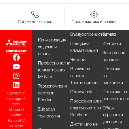
Свържете се с нас
Профилактика и сервиз
Въздухопречистватели
За нас
Климатизация
Прецизна
Контакти
за дома и
климатизация
Завършени
офиса
Чилъри
проекти
Професионална
Въздушни
Политика
климатизация
завеси
за
Mr.Slim
Thermoscreens
бисквитки
Термопомпени
Climaveneta
Политика за
системи
Copyright of
поверително
the images ©
Ecodan
Професионални
2023
влагоуловители
Общи
Zubadan
Mitsubishi
Dantherm
търговски
Electric
технология
Europe B.V.
условия и
–
Дистанционни
All Rights