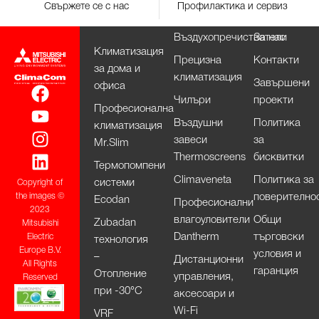
Свържете се с нас
Профилактика и сервиз
Въздухопречистватели
За нас
Климатизация
Прецизна
Контакти
за дома и
климатизация
Завършени
офиса
Чилъри
проекти
Професионална
Въздушни
Политика
климатизация
завеси
за
Mr.Slim
Thermoscreens
бисквитки
Термопомпени
Climaveneta
Политика за
системи
Copyright of
поверително
the images ©
Ecodan
Професионални
2023
влагоуловители
Общи
Zubadan
Mitsubishi
Dantherm
търговски
Electric
технология
Europe B.V.
условия и
–
Дистанционни
All Rights
гаранция
Отопление
управления,
Reserved
при -30°С
аксесоари и
Wi-Fi
VRF