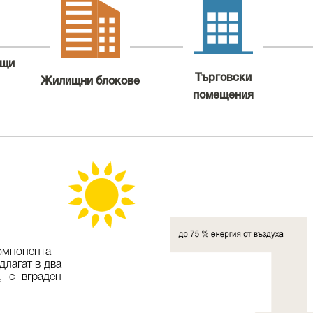
ъщи
Търговски
Жилищни блокове
помещения
омпонента –
лагат в два
, с вграден