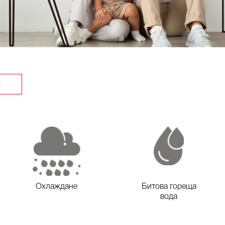
Охлаждане
Битова гореща
вода