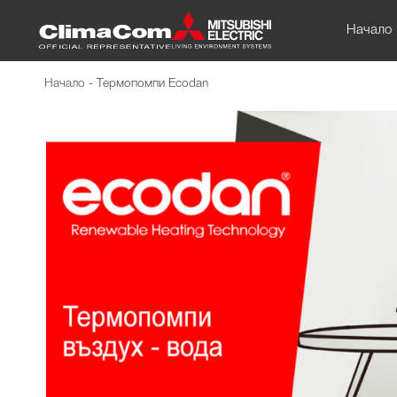
Начало
Начало
-
Термопомпи Ecodan