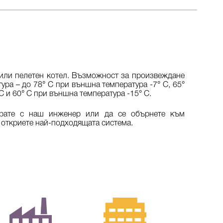
 или пелетен котел. Възможност за произвеждане
тура – до 78° С при външна температура -7° С, 65°
С и 60° С при външна температура -15° С.
ирате с наш инженер или да се обърнете към
 откриете най-подходящата система.