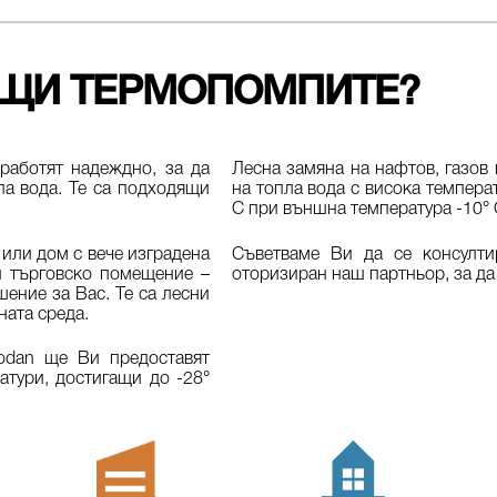
ЯЩИ ТЕРМОПОМПИТЕ?
работят надеждно, за да
Лесна замяна на нафтов, газов
ла вода. Те са подходящи
на топла вода с висока темпера
С при външна температура -10° 
 или дом с вече изградена
Съветваме Ви да се консулт
и търговско помещение –
оторизиран наш партньор, за да
ение за Вас. Те са лесни
ната среда.
odan ще Ви предоставят
тури, достигащи до -28°