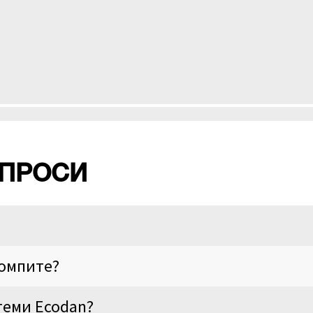
ЪПРОСИ
помпите?
теми Ecodan?