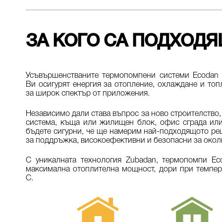
ЗА КОГО СА ПОДХОД
Усъвършенстваните термопомпени системи Ecodan 
Ви осигурят енергия за отопление, охлаждане и топ
за широк спектър от приложения.
Независимо дали става въпрос за ново строителство,
система, къща или жилищен блок, офис сграда ил
бъдете сигурни, че ще намерим най-подходящото реш
за поддръжка, високоефективни и безопасни за окол
С уникалната технология Zubadan, термопомпи Ec
максимална отоплителна мощност, дори при темпера
С.