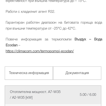
ефективност при външна температура до – 15°C.
Работи с хладилнит агент R32.
Гарантиран работен диапазон на битовата гореща вода
при външни температури от -25°C до 42°C.
Повече информация за термопомпи
Въздух – Вода
Ecodan
–
https://climacom.com/termopompi-ecodan/
Техническа информация
Документация
Отоплителна мощност. A7-W35
5.00 / 6.00
/ A2-W35 [kW]