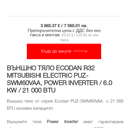
3 865.37 € / 7 560.01 лв.
Препоръчителна цена с ДДС без еко
такса и монтаж
63.91 € / 125.00 лв. еко
такса
Къде да закупя
ВЪНШНО ТЯЛО ECODAN R32
MITSUBISHI ELECTRIC PUZ-
SWM60VAA, POWER INVERTER / 6.0
KW / 21 000 BTU
Външно тяло от серия Ecodan PUZ-SWM60VAA с 21 000
BTU основен капацитет.
Външните тела
Power Inverter
имат гарантирана