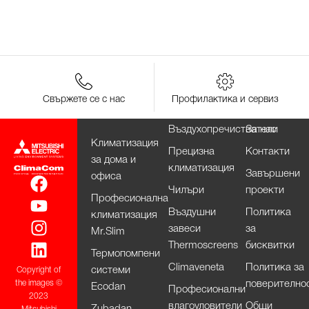
Свържете се с нас
Профилактика и сервиз
Въздухопречистватели
За нас
Климатизация
Прецизна
Контакти
за дома и
климатизация
Завършени
офиса
Чилъри
проекти
Професионална
Въздушни
Политика
климатизация
завеси
за
Mr.Slim
Thermoscreens
бисквитки
Термопомпени
Climaveneta
Политика за
системи
Copyright of
поверително
the images ©
Ecodan
Професионални
2023
влагоуловители
Общи
Zubadan