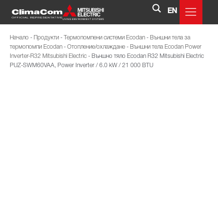
EN
Начало
-
Продукти
-
Термопомпени системи Ecodan
-
Външни тела за
термопомпи Ecodan
-
Отопление/охлаждане
-
Външни тела Ecodan Power
Inverter-R32 Mitsubishi Electric
-
Външно тяло Ecodan R32 Mitsubishi Electric
PUZ-SWM60VAA, Power Inverter / 6.0 kW / 21 000 BTU