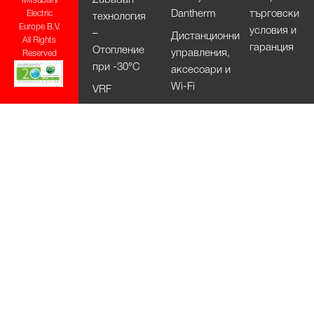
Mitsubishi
Dantherm
търговски
Electric
технология
Europe B.V.
условия и
–
Дистанционни
All Rights
гаранция
Отопление
управления,
Reserved
при -30°С
аксесоари и
Wi-Fi
VRF
системи –
City Multi
HVRF
системи –
City Multi
Вентилационни
системи
Lossnay
Изсушители
за ръце Jet
Towel