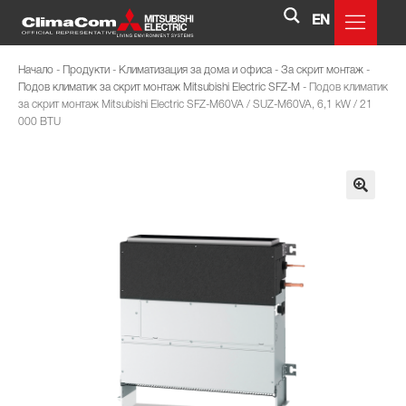
EN
Начало
-
Продукти
-
Климатизация за дома и офиса
-
За скрит монтаж
-
Подов климатик за скрит монтаж Mitsubishi Electric SFZ-M
-
Подов климатик
за скрит монтаж Mitsubishi Electric SFZ-M60VA / SUZ-M60VA, 6,1 kW / 21
000 BTU
🔍