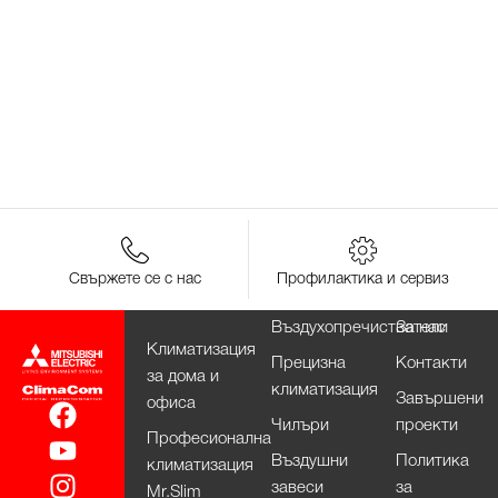
Свържете се с нас
Профилактика и сервиз
Въздухопречистватели
За нас
Климатизация
Прецизна
Контакти
за дома и
климатизация
Завършени
офиса
Чилъри
проекти
Професионална
Въздушни
Политика
климатизация
завеси
за
Mr.Slim