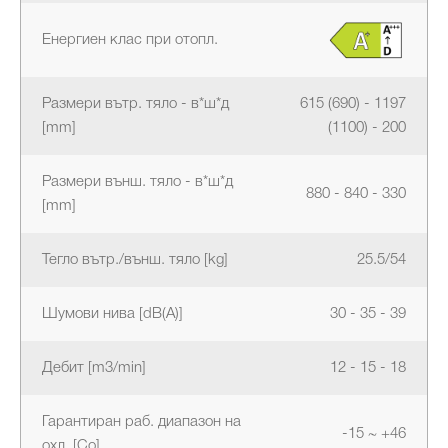
Енергиен клас при отопл.
Размери вътр. тяло - в*ш*д
615 (690) - 1197
[mm]
(1100) - 200
Размери външ. тяло - в*ш*д
880 - 840 - 330
[mm]
Тегло вътр./външ. тяло [kg]
25.5/54
Шумови нива [dB(A)]
30 - 35 - 39
Дебит [m3/min]
12 - 15 - 18
Гарантиран раб. диапазон на
-15 ~ +46
охл. [Co]