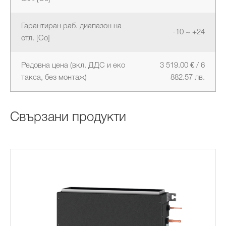
Гарантиран раб. диапазон на
-10 ~ +24
отл. [Co]
Редовна цена (вкл. ДДС и еко
3 519.00 € / 6
такса, без монтаж)
882.57 лв.
Свързани продукти