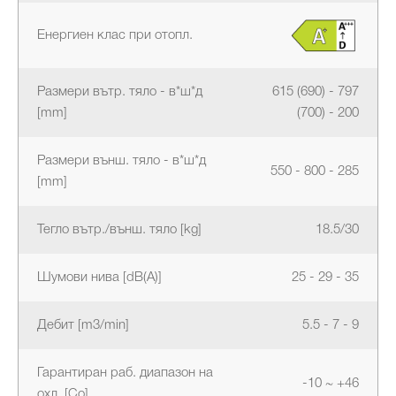
Енергиен клас при отопл.
Размери вътр. тяло - в*ш*д
615 (690) - 797
[mm]
(700) - 200
Размери външ. тяло - в*ш*д
550 - 800 - 285
[mm]
Тегло вътр./външ. тяло [kg]
18.5/30
Шумови нива [dB(A)]
25 - 29 - 35
Дебит [m3/min]
5.5 - 7 - 9
Гарантиран раб. диапазон на
-10 ~ +46
охл. [Co]