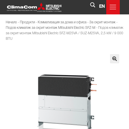
EN
Начало
-
Продукти
-
Климатизация за дома и офиса
-
За скрит монтаж
-
Подов климатик за скрит монтаж Mitsubishi Electric SFZ-M
-
Подов климатик
за скрит монтаж Mitsubishi Electric SFZ-M25VA / SUZ-M25VA, 2,5 kW / 9 000
BTU
🔍