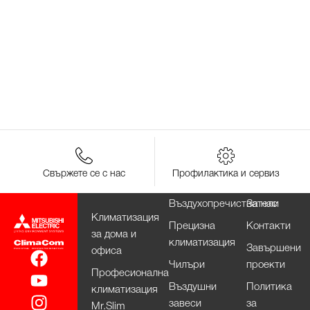
Свържете се с нас
Профилактика и сервиз
Въздухопречистватели
За нас
Климатизация
Прецизна
Контакти
за дома и
климатизация
Завършени
офиса
Чилъри
проекти
Професионална
Въздушни
Политика
климатизация
завеси
за
Mr.Slim