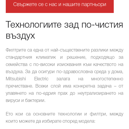
Свържете се с нас и нашите партньори
Технологиите зад по-чистия
въздух
Филтрите са една от най-съществените разлики между
стандартния климатик и решение, подходящо за
семейства с по-високи изисквания към качеството на
въздуха. За да осигури по-здравословна среда у дома,
Mitsubishi Electric залага на многостепенно
пречистване. Всеки слой има конкретна задача – от
улавянето на по-едрия прах до неутрализирането на
вируси и бактерии.
Ето кои са основните технологии и филтри, между
които можете да избирате според модела: