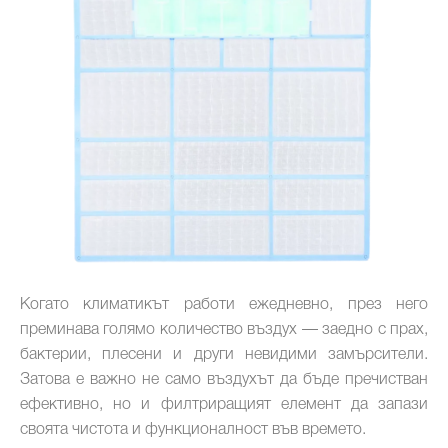
Когато климатикът работи ежедневно, през него
преминава голямо количество въздух — заедно с прах,
бактерии, плесени и други невидими замърсители.
Затова е важно не само въздухът да бъде пречистван
ефективно, но и филтриращият елемент да запази
своята чистота и функционалност във времето.