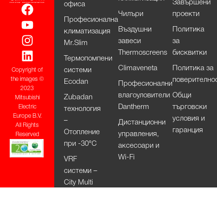
Завършени
офиса
Чилъри
проекти
Професионална
Въздушни
Политика
климатизация
завеси
за
Mr.Slim
Thermoscreens
бисквитки
Термопомпени
Climaveneta
Политика за
системи
Copyright of
поверително
the images ©
Ecodan
Професионални
2023
влагоуловители
Общи
Zubadan
Mitsubishi
Dantherm
търговски
Electric
технология
Europe B.V.
условия и
–
Дистанционни
All Rights
гаранция
Отопление
управления,
Reserved
при -30°С
аксесоари и
Wi-Fi
VRF
системи –
City Multi
HVRF
системи –