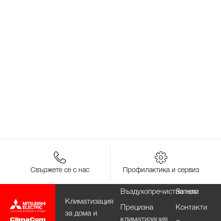
Свържете се с нас
Профилактика и сервиз
Въздухопречистватели
За нас
Климатизация
Прецизна
Контакти
за дома и
климатизация