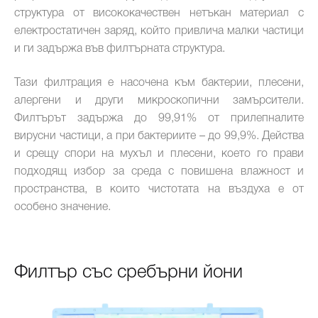
структура от висококачествен нетъкан материал с
електростатичен заряд, който привлича малки частици
и ги задържа във филтърната структура.
Тази филтрация е насочена към бактерии, плесени,
алергени и други микроскопични замърсители.
Филтърът задържа до 99,91% от прилепналите
вирусни частици, а при бактериите – до 99,9%. Действа
и срещу спори на мухъл и плесени, което го прави
подходящ избор за среда с повишена влажност и
пространства, в които чистотата на въздуха е от
особено значение.
Филтър със сребърни йони