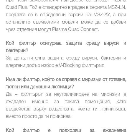
При тези замърсители най-добре се справя Plasma
Quad Plus. Той е стандартно вграден в серията MSZ-LN,
предлага се в определени версии на MSZ-AY, а при
останалите съвместими модели може да се добави
чрез отделния модул Plasma Quad Connect.
Кой филтър осигурява защита срещу вируси и
бактерии
?
За допълнителна защита срещу вируси, бактерии и
алергени добър избор е V-Blocking филтърът.
Има ли филтър, който се справя с миризми от готвене,
тютюн или домашни любимци?
Да – филтърът за неутрализиране на миризми е
създаден именно за такива помещения, като
въздейства върху веществата, които ги причиняват,
вместо просто да ги прикрива.
Кой филтър е подходящ за ежедневна