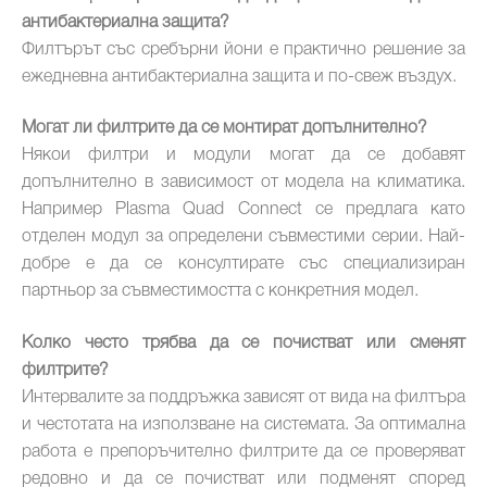
антибактериална защита
?
Филтърът със сребърни йони е практично решение за
ежедневна антибактериална защита и по-свеж въздух.
Могат ли филтрите да се монтират допълнително?
Някои филтри и модули могат да се добавят
допълнително в зависимост от модела на климатика.
Например Plasma Quad Connect се предлага като
отделен модул за определени съвместими серии. Най-
добре е да се консултирате със специализиран
партньор за съвместимостта с конкретния модел.
Колко често трябва да се почистват или сменят
филтрите?
Интервалите за поддръжка зависят от вида на филтъра
и честотата на използване на системата. За оптимална
работа е препоръчително филтрите да се проверяват
редовно и да се почистват или подменят според