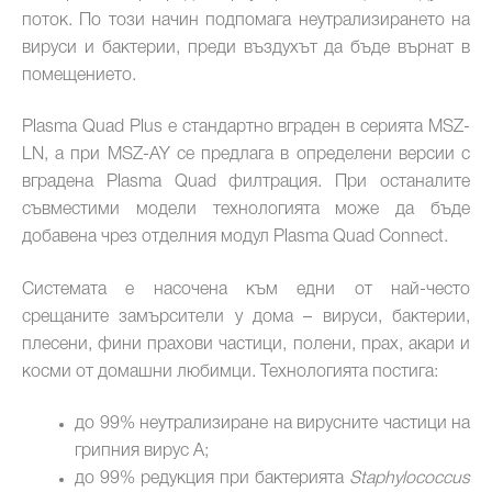
поток. По този начин подпомага неутрализирането на
вируси и бактерии, преди въздухът да бъде върнат в
помещението.
Plasma Quad Plus е стандартно вграден в серията MSZ-
LN, а при MSZ-AY се предлага в определени версии с
вградена Plasma Quad филтрация. При останалите
съвместими модели технологията може да бъде
добавена чрез отделния модул Plasma Quad Connect.
Системата е насочена към едни от най-често
срещаните замърсители у дома – вируси, бактерии,
плесени, фини прахови частици, полени, прах, акари и
косми от домашни любимци. Технологията постига:
до 99% неутрализиране на вирусните частици на
грипния вирус А;
до 99% редукция при бактерията
Staphylococcus