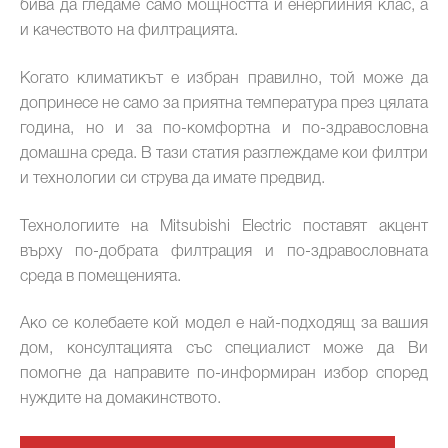
бива да гледаме само мощността и енергийния клас, а
и качеството на филтрацията.
Когато климатикът е избран правилно, той може да
допринесе не само за приятна температура през цялата
година, но и за по-комфортна и по-здравословна
домашна среда. В тази статия разглеждаме кои филтри
и технологии си струва да имате предвид.
Технологиите на Mitsubishi Electric поставят акцент
върху по-добрата филтрация и по-здравословната
среда в помещенията.
Ако се колебаете кой модел е най-подходящ за вашия
дом, консултацията със специалист може да Ви
помогне да направите по-информиран избор според
нуждите на домакинството.