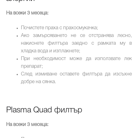
На всеки 3 месеца:
Почистете праха с прахосмукачка;
Ако замърсяването не се отстранява лесно,
накиснете филтъра заедно с рамката му в
хладка вода и изплакнете;
При необходимост може да използвате лек
препарат;
След измиване оставете филтъра да изсъхне
добре на сянка.
Plasma Quad филтър
На всеки 3 месеца: