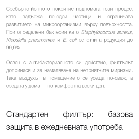
Сребърно-йонното покритие подпомага този процес,
като задържа по-едри частици и ограничава
развитието на микроорганизми върху повърхността.
При определени бактерии като
Staphylococcus aureus
,
Klebsiella pneumoniae
и
E. coli
се отчита редукция до
99,9%.
Освен с антибактериалното си действие, филтърът
допринася и за намаляване на неприятните миризми.
Така въздухът в помещението се усеща по-свеж, а
средата у дома — по-комфортна всеки ден.
Стандартен филтър: базова
защита в ежедневната употреба