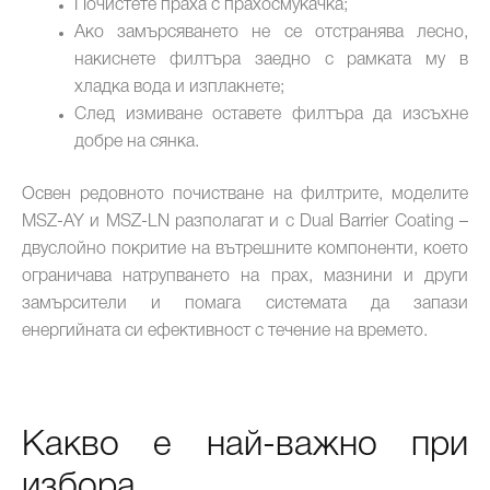
Почистете праха с прахосмукачка;
Ако замърсяването не се отстранява лесно,
накиснете филтъра заедно с рамката му в
хладка вода и изплакнете;
След измиване оставете филтъра да изсъхне
добре на сянка.
Освен редовното почистване на филтрите, моделите
MSZ-AY и MSZ-LN разполагат и с Dual Barrier Coating –
двуслойно покритие на вътрешните компоненти, което
ограничава натрупването на прах, мазнини и други
замърсители и помага системата да запази
енергийната си ефективност с течение на времето.
Какво е най-важно при
избора