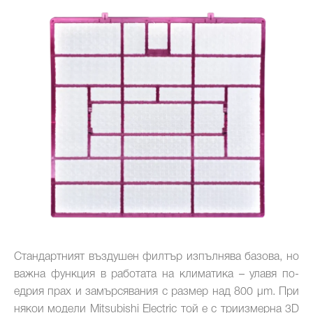
Стандартният въздушен филтър изпълнява базова, но
важна функция в работата на климатика – улавя по-
едрия прах и замърсявания с размер над 800 µm. При
някои модели Mitsubishi Electric той е с триизмерна 3D