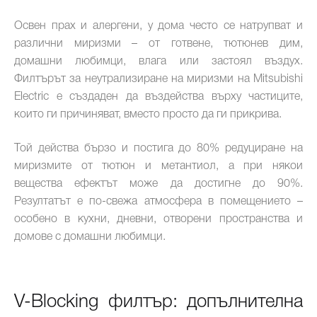
Освен прах и алергени, у дома често се натрупват и
различни миризми – от готвене, тютюнев дим,
домашни любимци, влага или застоял въздух.
Филтърът за неутрализиране на миризми на Mitsubishi
Electric е създаден да въздейства върху частиците,
които ги причиняват, вместо просто да ги прикрива.
Той действа бързо и постига до 80% редуциране на
миризмите от тютюн и метантиол, а при някои
вещества ефектът може да достигне до 90%.
Резултатът е по-свежа атмосфера в помещението –
особено в кухни, дневни, отворени пространства и
домове с домашни любимци.
V-Blocking филтър: допълнителна