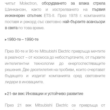
чипът Molectron,
оборудването за влака стрела
Шинкансен, както и изстрелването на
първия
инженерен спътник
ETS-II. През 1978 г. компанията
поставя и рекорд със световно
най-бързите асансьори
в света
по това време.
▸
1980-те – 1990-те
През 80-те и 90-те Mitsubishi Electric превръща мечтите
в реалност – от космоса до небостъргачите, от първите
интелигентни технологии до енергоспестяващите
решения. Две десетилетия на пробиви, които очертават
бъдещето и издигат компанията сред световните
лидери в иновациите.
▸
21-ви век: Иновации и устойчиво развитие
През 21 век Mitsubishi Electric се превръща от