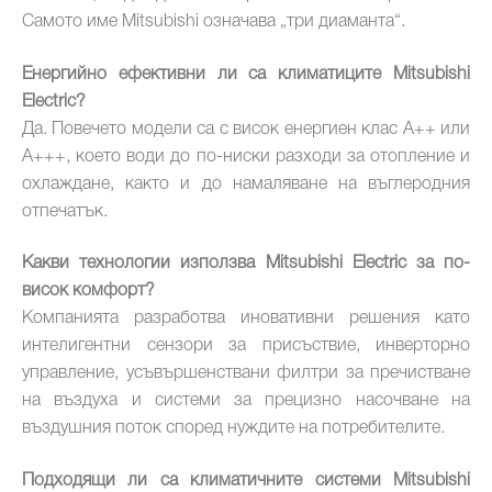
Самото име Mitsubishi означава „три диаманта“.
Енергийно ефективни ли са климатиците Mitsubishi
Electric?
Да. Повечето модели са с висок енергиен клас A++ или
A+++, което води до по-ниски разходи за отопление и
охлаждане, както и до намаляване на въглеродния
отпечатък.
Какви технологии използва Mitsubishi Electric за по-
висок комфорт?
Компанията разработва иновативни решения като
интелигентни сензори за присъствие, инверторно
управление, усъвършенствани филтри за пречистване
на въздуха и системи за прецизно насочване на
въздушния поток според нуждите на потребителите.
Подходящи ли са климатичните системи Mitsubishi