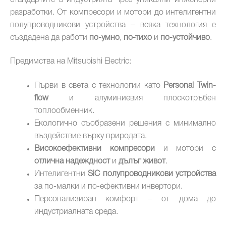
разработки. От компресори и мотори до интелигентни
полупроводникови устройства – всяка технология е
създадена да работи
по-умно
,
по-тихо
и
по-устойчиво
.
Предимства на Mitsubishi Electric:
Първи в света с технологии като
Personal Twin-
flow
и алуминиевия плоскотръбен
топлообменник.
Екологично съобразени решения с минимално
въздействие върху природата.
Високоефективни компресори
и мотори с
отлична надеждност
и
дълъг живот
.
Интелигентни
SiC полупроводникови устройства
за по-малки и по-ефективни инвертори.
Персонализиран комфорт – от дома до
индустриалната среда.