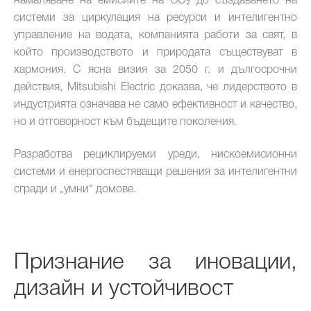
намаляване на емисиите на CO₂ до създаването на
системи за циркулация на ресурси и интелигентно
управление на водата, компанията работи за свят, в
който производството и природата съществуват в
хармония. С ясна визия за 2050 г. и дългосрочни
действия, Mitsubishi Electric доказва, че лидерството в
индустрията означава не само ефективност и качество,
но и отговорност към бъдещите поколения.
Разработва рециклируеми уреди, нискоемисионни
системи и енергоспестяващи решения за интелигентни
сгради и „умни“ домове.
Признание за иновации,
дизайн и устойчивост