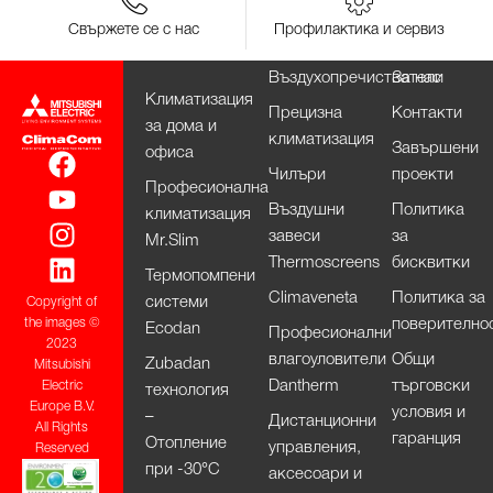
Свържете се с нас
Профилактика и сервиз
Въздухопречистватели
За нас
Климатизация
Прецизна
Контакти
за дома и
климатизация
Завършени
офиса
Чилъри
проекти
Професионална
Въздушни
Политика
климатизация
завеси
за
Mr.Slim
Thermoscreens
бисквитки
Термопомпени
Climaveneta
Политика за
системи
Copyright of
поверително
the images ©
Ecodan
Професионални
2023
влагоуловители
Общи
Zubadan
Mitsubishi
Dantherm
търговски
Electric
технология
Europe B.V.
условия и
–
Дистанционни
All Rights
гаранция
Отопление
управления,
Reserved
при -30°С
аксесоари и