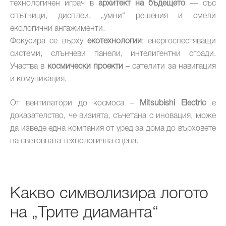
технологичен играч в
архитект на бъдещето
— със
спътници, дисплеи, „умни“ решения и смели
екологични ангажименти.
Фокусира се върху
екотехнологии
: енергоспестяващи
системи, слънчеви панели, интелигентни сгради.
Участва в
космически проекти
– сателити за навигация
и комуникация.
От вентилатори до космоса –
Mitsubishi Electric
е
доказателство, че визията, съчетана с иновация, може
да изведе една компания от уред за дома до върховете
на световната технологична сцена.
Какво символизира логото
на „Трите диаманта“