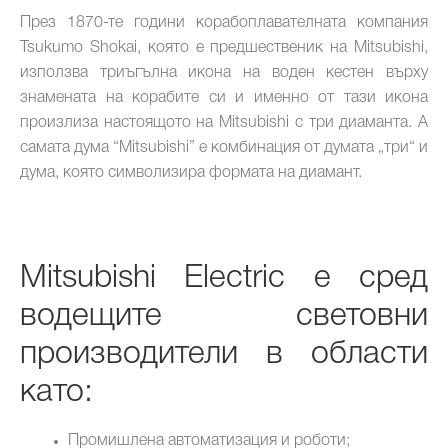
През 1870-те години корабоплавателната компания
Tsukumo Shokai, която е предшественик на Mitsubishi,
използва триъгълна икона на воден кестен върху
знамената на корабите си и именно от тази икона
произлиза настоящото на Mitsubishi с три диаманта. А
самата дума “Mitsubishi” е комбинация от думата „три“ и
дума, която символизира формата на диамант.
Mitsubishi Electric е сред
водещите световни
производители в области
като:
Промишлена автоматизация и роботи;