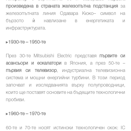
произведена в страната железопътна подстанция
за
железопътната линия Одавара Кюко– символ на
бързото ѝ навлизане в енергетиката и
инфраструктурата.
▸
1930-те – 1950-те
През 30-те Mitsubishi Electric представя
първите си
асансьори и ескалатори
в Япония, а през 50-те –
първия си телевизор
, индустриална телевизионна
система и мощни енергийни турбини. В този период
започват и изследванията върху полупроводници,
които ще поставят основите на бъдещите технологични
пробиви.
▸
1960-те – 1970-те
60-те и 70-те носят истински технологичен скок: IC