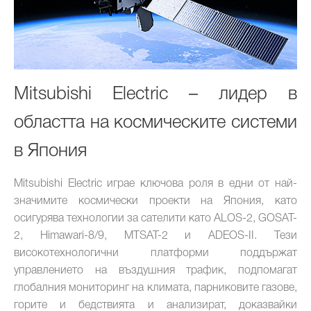
Mitsubishi Electric – лидер в
областта на космическите системи
в Япония
Mitsubishi Electric играе ключова роля в едни от най-
значимите космически проекти на Япония, като
осигурява технологии за сателити като ALOS-2, GOSAT-
2, Himawari-8/9, MTSAT-2 и ADEOS-II. Тези
високотехнологични платформи поддържат
управлението на въздушния трафик, подпомагат
глобалния мониторинг на климата, парниковите газове,
горите и бедствията и анализират, доказвайки