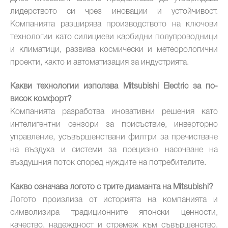
лидерството си чрез иновации и устойчивост.
Компанията разширява производството на ключови
технологии като силициеви карбидни полупроводници
и климатици, развива космически и метеорологични
проекти, както и автоматизация за индустрията.
Какви технологии използва Mitsubishi Electric за по-
висок комфорт?
Компанията разработва иновативни решения като
интелигентни сензори за присъствие, инверторно
управление, усъвършенствани филтри за пречистване
на въздуха и системи за прецизно насочване на
въздушния поток според нуждите на потребителите.
Какво означава логото с трите диаманта на Mitsubishi?
Логото произлиза от историята на компанията и
символизира традиционните японски ценности,
качество, надеждност и стремеж към съвършенство.