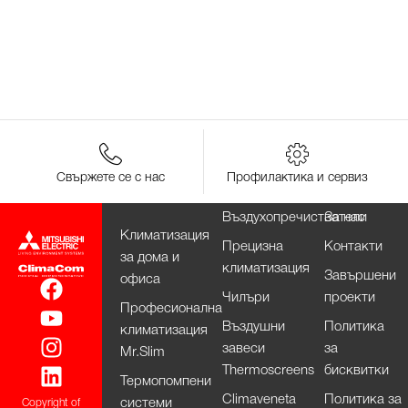
Свържете се с нас
Профилактика и сервиз
Въздухопречистватели
За нас
Климатизация
Прецизна
Контакти
за дома и
климатизация
Завършени
офиса
Чилъри
проекти
Професионална
Въздушни
Политика
климатизация
завеси
за
Mr.Slim
Thermoscreens
бисквитки
Термопомпени
Climaveneta
Политика за
системи
Copyright of