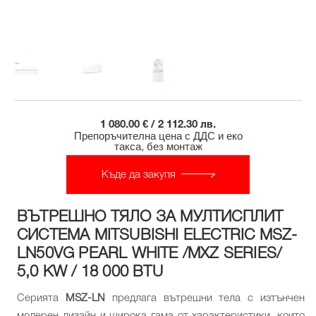
1 080.00 € / 2 112.30 лв.
Препоръчителна цена с ДДС и еко
такса, без монтаж
Къде да закупя
ВЪТРЕШНО ТЯЛО ЗА МУЛТИСПЛИТ
СИСТЕМА MITSUBISHI ELECTRIC MSZ-
LN50VG PEARL WHITE /MXZ SERIES/
5,0 KW / 18 000 BTU
Серията
MSZ-LN
предлага вътрешни тела с изтънчен
модерен дизайн и широка гама от характеристики, които