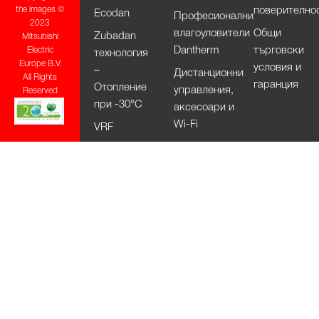
поверително
the images ©
Ecodan
Професионални
2023
влагоуловители
Общи
Zubadan
Mitsubishi
Dantherm
търговски
Electric
технология
Europe B.V.
условия и
–
Дистанционни
All Rights
гаранция
Отопление
управления,
Reserved
при -30°С
аксесоари и
Wi-Fi
VRF
системи –
City Multi
HVRF
системи –
City Multi
Вентилационни
системи
Lossnay
Изсушители
за ръце Jet