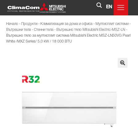
EN
Начало
-
Продукти
-
Климатизация за дома и офиса
-
Мултисплит системи
-
Вътрешни тела
-
Стенни тела
-
Вътрешно тяло Mitsubishi Electric-MSZ-LN
-
Вътрешно тяло за мултисплит система Mitsubishi Electric MSZ-LN50VG Pearl
White /MXZ Series/ 5,0 kW / 18 000 BTU
🔍