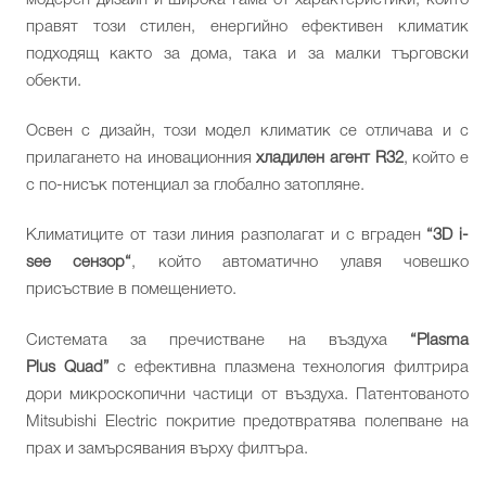
правят този стилен, енергийно ефективен климатик
подходящ както за дома, така и за малки търговски
обекти.
Освен с дизайн, този модел климатик се отличава и с
прилагането на иновационния
хладилен агент R32
, който е
с по-нисък потенциал за глобално затопляне.
Климатиците от тази линия разполагат и с вграден
“3D i-
see сензор“
, който автоматично улавя човешко
присъствие в помещението.
Системата за пречистване на въздуха
“Plasma
Plus Quad”
с ефективна плазмена технология филтрира
дори микроскопични частици от въздуха. Патентованото
Mitsubishi Electric покритие предотвратява полепване на
прах и замърсявания върху филтъра.