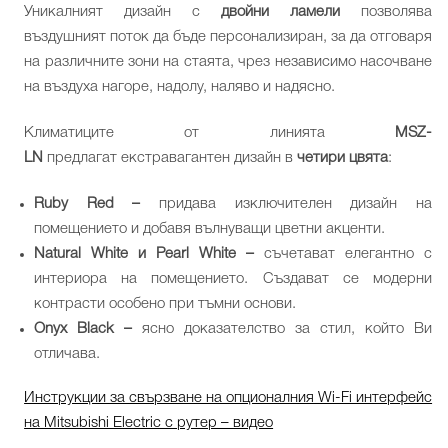
Уникалният дизайн с
двойни ламели
позволява
въздушният поток да бъде персонализиран, за да отговаря
на различните зони на стаята, чрез независимо насочване
на въздуха нагоре, надолу, наляво и надясно.
Климатиците от линията
MSZ-
LN
предлагат екстравагантен дизайн в
четири цвята
:
Ruby Red –
придава изключителен дизайн на
помещението и добавя вълнуващи цветни акценти.
Natural White и Pearl White –
съчетават елегантно с
интериора на помещението. Създават се модерни
контрасти особено при тъмни основи.
Onyx Black
–
ясно доказателство за стил, който Ви
отличава.
Инструкции за свързване на опционалния Wi-Fi интерфейс
на Mitsubishi Electric с рутер – видео