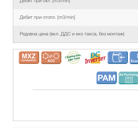
Дебит при охл. [m3/min]
Дебит при отопл. [m3/min]
Редовна цена (вкл. ДДС и еко такса, без монтаж)