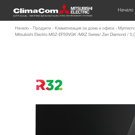
Начало
Начало
-
Продукти
-
Климатизация за дома и офиса
-
Мултиспл
Mitsubishi Electric-MSZ-EF50VGK /MXZ Series/ Zen Diamond / 5