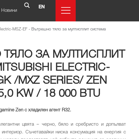
EN
Новини
lectric-MSZ-EF
-
Вътрешно тяло за мултисплит система
 ТЯЛО ЗА МУЛТИСПЛИТ
TSUBISHI ELECTRIC-
K /MXZ SERIES/ ZEN
,0 KW / 18 000 BTU
igamine Zen с хладилен агент R32.
елегантни цвята – черно, бяло и сребристо и допълват
 интериор. Съчетавайки ниска консумация на енергия с