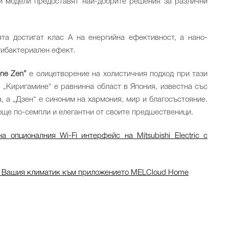
зи модели предоставят най-добрите решения за различни
та достигат клас А на енергийна ефективност, а нано-
тибактериален ефект.
ine Zen”
е олицетворение на холистичния подход при тази
 „Киригамине“ е равнинна област в Япония, известна със
, а „Дзен“ е синоним на хармония, мир и благосъстояние.
 още по-семпли и елегантни от своите предшественици.
а опционалния Wi-Fi интерфейс на Mitsubishi Electric с
а Вашия климатик към приложението MELCloud Home