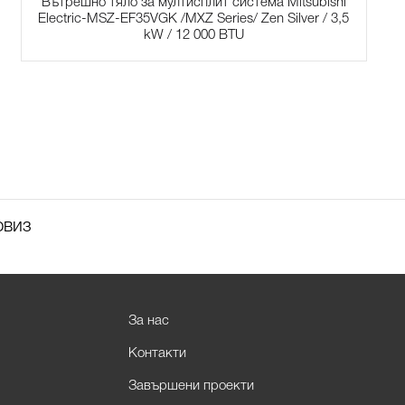
Вътрешно тяло за мултисплит система Mitsubishi
Electric-MSZ-EF35VGK /MXZ Series/ Zen Silver / 3,5
kW / 12 000 BTU
рвиз
За нас
Контакти
Завършени проекти