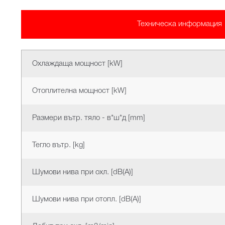
Техническа информация
Охлаждаща мощност [kW]
Отоплителна мощност [kW]
Размери вътр. тяло - в*ш*д [mm]
Тегло вътр. [kg]
Шумови нива при охл. [dB(A)]
Шумови нива при отопл. [dB(A)]