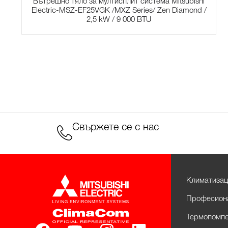
Вътрешно тяло за мултисплит система Mitsubishi
Electric-MSZ-EF25VGK /MXZ Series/ Zen Diamond /
2,5 kW / 9 000 BTU
Свържете се с нас
Климатизац
Професиона
Термопомпе