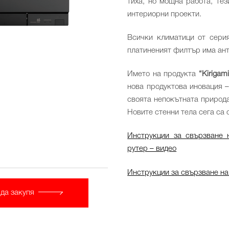
тиха, но мощна работа, те
интериорни проекти.
Всички климатици от серия
платиненият филтър има ан
Името на продукта
“Kirigam
нова продуктова иновация –
своята непокътната природа
Новите стенни тела сега са
Инструкции за свързване н
рутер – видео
Инструкции за свързване н
да закупя