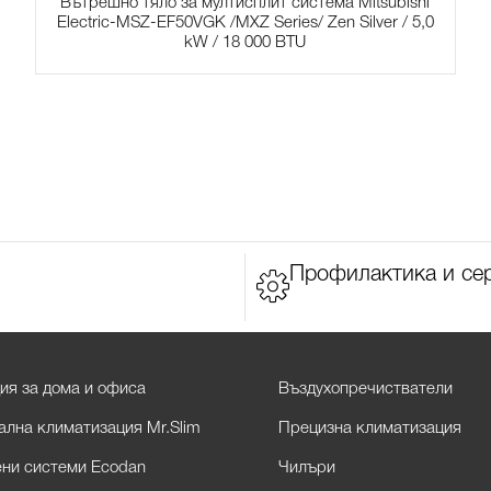
Вътрешно тяло за мултисплит система Mitsubishi
Electric-MSZ-EF50VGK /MXZ Series/ Zen Silver / 5,0
kW / 18 000 BTU
Профилактика и се
ия за дома и офиса
Въздухопречистватели
лна климатизация Mr.Slim
Прецизна климатизация
ни системи Ecodan
Чилъри