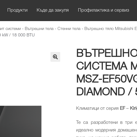
Продукти
Къде да закупя
Профилактика и сервиз
ит системи
-
Вътрешни тела
-
Стенни тела
-
Вътрешно тяло Mitsubishi E
,0 kW / 18 000 BTU
ВЪТРЕШНО
СИСТЕМА MI
🔍
MSZ-EF50VG
DIAMOND / 5
Климатици от серия
EF
–
Kir
Те са разработени в три 
идеално модерния домашен