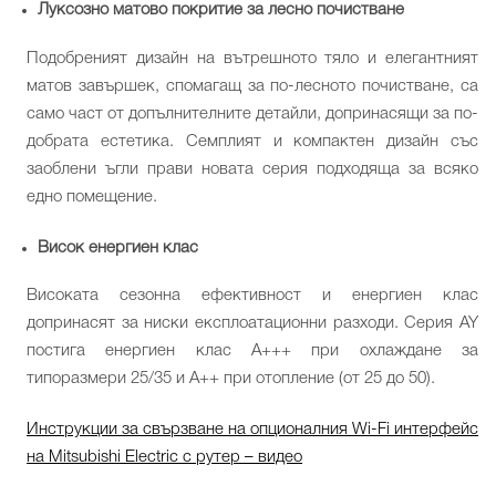
Луксозно матово покритие за лесно почистване
Подобреният дизайн на вътрешното тяло и елегантният
матов завършек, спомагащ за по-лесното почистване, са
само част от допълнителните детайли, допринасящи за по-
добрата естетика. Семплият и компактен дизайн със
заоблени ъгли прави новата серия подходяща за всяко
едно помещение.
Висок енергиен клас
Високата сезонна ефективност и енергиен клас
допринасят за ниски експлоатационни разходи. Серия AY
постига енергиен клас А+++ при охлаждане за
типоразмери 25/35 и A++ при отопление (от 25 до 50).
Инструкции за свързване на опционалния Wi-Fi интерфейс
на Mitsubishi Electric с рутер – видео