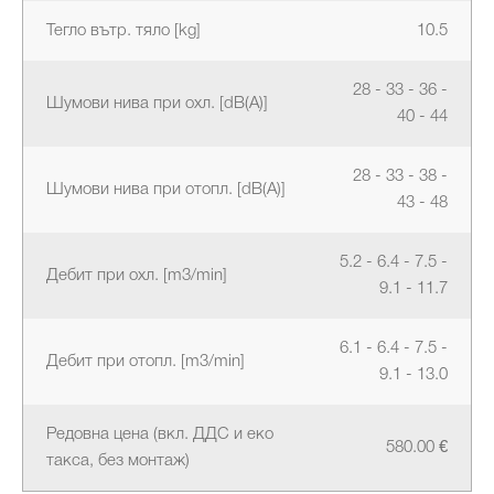
Тегло вътр. тяло [kg]
10.5
28 - 33 - 36 -
Шумови нива при охл. [dB(A)]
40 - 44
28 - 33 - 38 -
Шумови нива при отопл. [dB(A)]
43 - 48
5.2 - 6.4 - 7.5 -
Дебит при охл. [m3/min]
9.1 - 11.7
6.1 - 6.4 - 7.5 -
Дебит при отопл. [m3/min]
9.1 - 13.0
Редовна цена (вкл. ДДС и еко
580.00 €
такса, без монтаж)