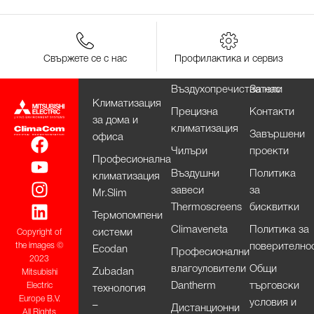
Свържете се с нас
Профилактика и сервиз
Въздухопречистватели
За нас
Климатизация
Прецизна
Контакти
за дома и
климатизация
Завършени
офиса
Чилъри
проекти
Професионална
Въздушни
Политика
климатизация
завеси
за
Mr.Slim
Thermoscreens
бисквитки
Термопомпени
Climaveneta
Политика за
системи
Copyright of
поверително
the images ©
Ecodan
Професионални
2023
влагоуловители
Общи
Zubadan
Mitsubishi
Dantherm
търговски
Electric
технология
Europe B.V.
условия и
–
Дистанционни
All Rights