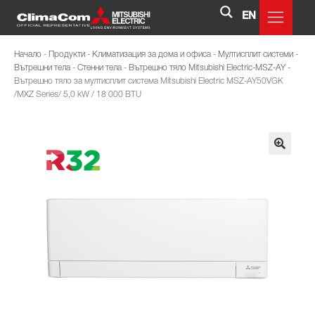
EN
Начало
-
Продукти
-
Климатизация за дома и офиса
-
Мултисплит системи
-
Вътрешни тела
-
Стенни тела
-
Вътрешно тяло Mitsubishi Electric-MSZ-AY
-
Вътрешно тяло за мултисплит система Mitsubishi Electric MSZ-AY50VGK
/MXZ Series/ 5,0 kW / 18 000 BTU
🔍