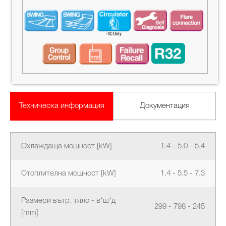
Техническа информация
Документация
Охлаждаща мощност [kW]
1.4 - 5.0 - 5.4
Отоплителна мощност [kW]
1.4 - 5.5 - 7.3
Размери вътр. тяло - в*ш*д
299 - 798 - 245
[mm]