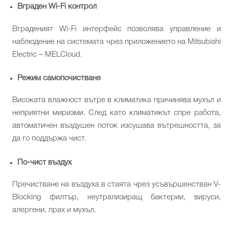
Вграден
Wi-Fi
контрол
Вграденият Wi-Fi интерфейс позволява управление и
наблюдение на системата чрез приложението на Mitsubishi
Electric – MELCloud.
Режим самопочистване
Високата влажност вътре в климатика причинява мухъл и
неприятни миризми. След като климатикът спре работа,
автоматичен въздушен поток изсушава вътрешността, за
да го поддържа чист.
По-чист въздух
Пречистване на въздуха в стаята чрез усъвършенстван V-
Blocking филтър, неутрализиращ бактерии, вируси,
алергени, прах и мухъл.