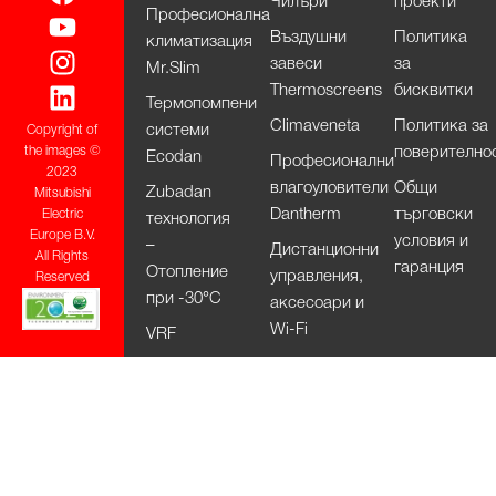
Чилъри
проекти
Професионална
Въздушни
Политика
климатизация
завеси
за
Mr.Slim
Thermoscreens
бисквитки
Термопомпени
Climaveneta
Политика за
системи
Copyright of
поверително
the images ©
Ecodan
Професионални
2023
влагоуловители
Общи
Zubadan
Mitsubishi
Dantherm
търговски
Electric
технология
Europe B.V.
условия и
–
Дистанционни
All Rights
гаранция
Отопление
управления,
Reserved
при -30°С
аксесоари и
Wi-Fi
VRF
системи –
City Multi
HVRF
системи –
City Multi