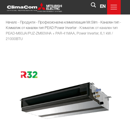
EN
Начало
-
Продукти
-
Професионална климатизация Mr.Slim
-
Канален тип
-
Климатик от канален тип PEAD Power Inverter
-
Климатик от канален тип
PEAD-M60JA/PUZ-ZM60VHA + PAR-41MAA, Power Inverter, 6,1 kW /
21000BTU