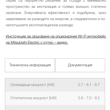
серия са перфектно решение за сгради с минимално
пространство за инсталация и голямо външно статично
налягане. Енергийната ефективност е подобрена, чрез
намаляване на разходите на енергия, а следователно и по-
нататъшните експлоатационни разходи.
Инструкции за свързване на опционалния Wi-Fi интерфейс
на Mitsubishi Electric с рутер – видео.
Техническа информация
Документация
Охлаждаща мощност [kW]
2.7 - 6.1 - 6.7
Отоплителна мощност [kW]
2.8 - 7.0 - 8.2