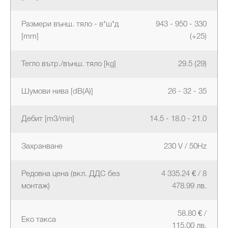
Размери външ. тяло - в*ш*д
943 - 950 - 330
[mm]
(+25)
Тегло вътр./външ. тяло [kg]
29.5 (29)
Шумови нива [dB(A)]
26 - 32 - 35
Дебит [m3/min]
14.5 - 18.0 - 21.0
Захранване
230 V / 50Hz
Редовна цена (вкл. ДДС без
4 335.24 € / 8
монтаж)
478.99 лв.
58.80 € /
Еко такса
115.00 лв.