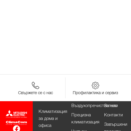
Свържете се с нас
Профилактика и сервиз
Въздухопречистватели
За нас
Климатизация
Прецизна
Контакти
за дома и
климатизация
Завършени
офиса