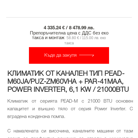
4 335.24 € / 8 478.99 лв.
Препоръчителна цена с ДДС без еко
такса и монтаж
58.80 € / 115.00 лв. еко
такса
Къде да закупя
КЛИМАТИК ОТ КАНАЛЕН ТИП PEAD-
M60JA/PUZ-ZM60VHA + PAR-41MAA,
POWER INVERTER, 6,1 KW / 21000BTU
Климатик от серията PEAD-M с 21000 BTU основен
капацитет и външно тяло от серия Power Inverter. С
вградена кондензна помпа.
С намалената си височина, каналните машини от тази