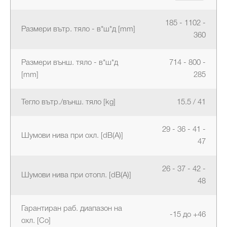
185 - 1102 -
Размери вътр. тяло - в*ш*д [mm]
360
Размери външ. тяло - в*ш*д
714 - 800 -
[mm]
285
Тегло вътр./външ. тяло [kg]
15.5 / 41
29 - 36 - 41 -
Шумови нива при охл. [dB(A)]
47
26 - 37 - 42 -
Шумови нива при отопл. [dB(A)]
48
Гарантиран раб. диапазон на
-15 до +46
охл. [Co]