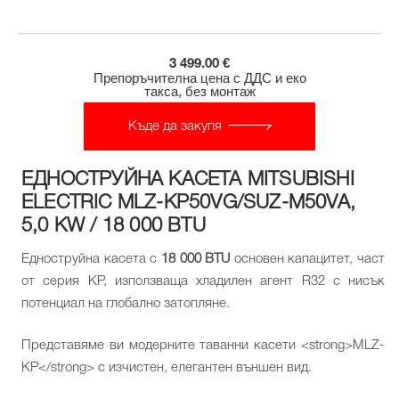
3 499.00 €
Препоръчителна цена с ДДС и еко
такса, без монтаж
Къде да закупя
ЕДНОСТРУЙНА КАСЕТА MITSUBISHI
ELECTRIC MLZ-KP50VG/SUZ-M50VA,
5,0 KW / 18 000 BTU
Едноструйна касета с
18 000 BTU
основен капацитет, част
от серия KP, използващa хладилен агент R32 с нисък
потенциал на глобално затопляне.
Представяме ви модерните таванни касети <strong>MLZ-
KP</strong> с изчистен, елегантен външен вид.