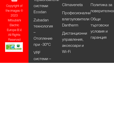
Climaveneta
Политика за
системи
Copyright of
поверително
the images ©
Ecodan
Професионални
2023
влагоуловители
Общи
Zubadan
Mitsubishi
Dantherm
търговски
Electric
технология
Europe B.V.
условия и
–
Дистанционни
All Rights
гаранция
Отопление
управления,
Reserved
при -30°С
аксесоари и
Wi-Fi
VRF
системи –
City Multi
HVRF
системи –
City Multi
Вентилационни
системи
Lossnay
Изсушители