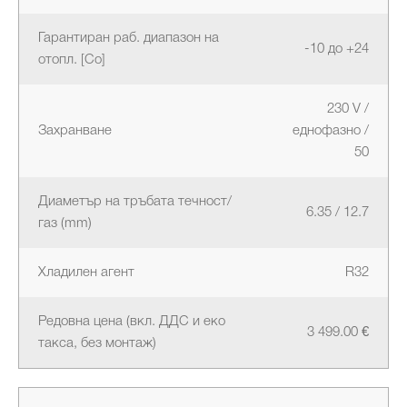
Гарантиран раб. диапазон на
-10 до +24
отопл. [Co]
230 V /
Захранване
еднофазно /
50
Диаметър на тръбата течност/
6.35 / 12.7
газ (mm)
Хладилен агент
R32
Редовна цена (вкл. ДДС и еко
3 499.00 €
такса, без монтаж)