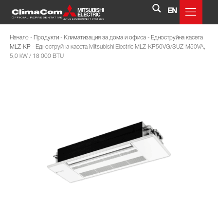
EN
Начало
-
Продукти
-
Климатизация за дома и офиса
-
Едноструйна касета
MLZ-KP
-
Едноструйна касета Mitsubishi Electric MLZ-KP50VG/SUZ-M50VA,
5,0 kW / 18 000 BTU