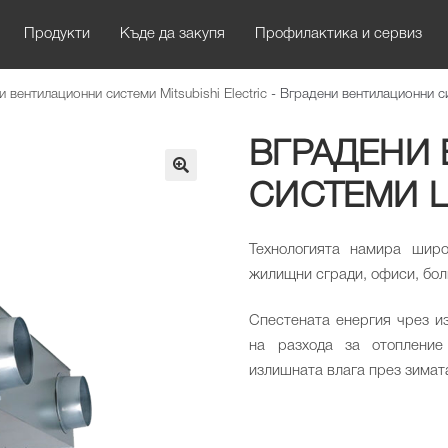
Продукти
Къде да закупя
Профилактика и сервиз
 вентилационни системи Mitsubishi Electric
-
Вградени вентилационни 
ВГРАДЕНИ
СИСТЕМИ L
🔍
Технологията намира шир
жилищни сгради, офиси, бол
Спестената енергия чрез и
на разхода за отопление
излишната влага през зимат