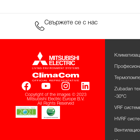
Свържете се с нас
Климатизац
Професиона
Термопомпе
Zubadan те
Copyright of the images © 2023
-30°С
Mitsubishi Electric Europe B.V.
All Rights Reserved
VRF системи 
HVRF систем
Вентилацио