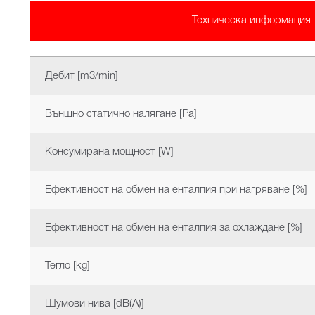
Техническа информация
Дебит [m3/min]
Външно статично налягане [Pa]
Консумирана мощност [W]
Ефективност на обмен на енталпия при нагряване [%]
Ефективност на обмен на енталпия за охлаждане [%]
Тегло [kg]
Шумови нива [dB(A)]