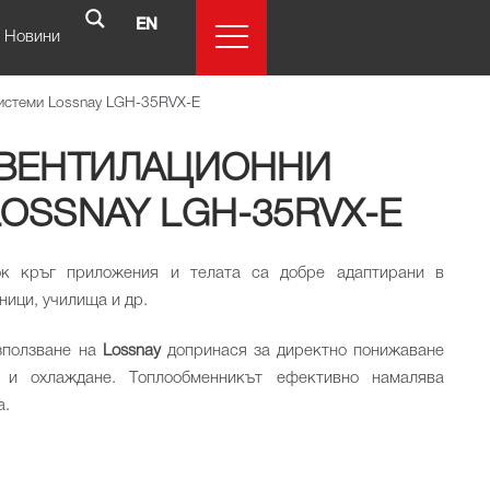
EN
Новини
системи Lossnay LGH-35RVX-E
 ВЕНТИЛАЦИОННИ
OSSNAY LGH-35RVX-E
ок кръг приложения и телата са добре адаптирани в
ници, училища и др.
зползване на
Lossnay
допринася за директно понижаване
 и охлаждане. Tоплообменникът ефективно намалява
а.