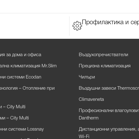
Профилактика и се
ия за дома и офиса
Въздухопречистватели
лна климатизация Mr.Slim
Прецизна климатизация
ни системи Ecodan
Чилъри
хнология – Отопление при
Въздушни завеси Thermoscr
Climaveneta
– City Multi
Професионални влагоулови
и – City Multi
Dantherm
нни системи Lossnay
Дистанционни управления, 
Wi-Fi