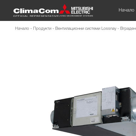
Начало
Начало
-
Продукти
-
Вентилационни системи Lossnay
-
Вградени