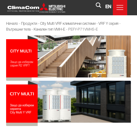
EN
Начало
-
Продукти
-
City Multi VRF климатични системи
-
VRF Y серия
-
Вътрешни тела
-
Канален тип VMH-E
-
PEFY-P71VMHS-E