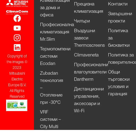
Климатизация
Прецизна
Контакти
за дома и
климатизация
Завършени
офиса
Чилъри
проекти
Професионална
Въздушни
Политика
климатизация
завеси
за
Mr.Slim
Thermoscreens
бисквитки
Термопомпени
Climaveneta
Политика за
системи
Copyright of
поверително
the images ©
Ecodan
Професионални
2023
влагоуловители
Общи
Zubadan
Mitsubishi
Dantherm
търговски
Electric
технология
Europe B.V.
условия и
–
Дистанционни
All Rights
гаранция
Отопление
управления,
Reserved
при -30°С
аксесоари и
Wi-Fi
VRF
системи –
City Multi