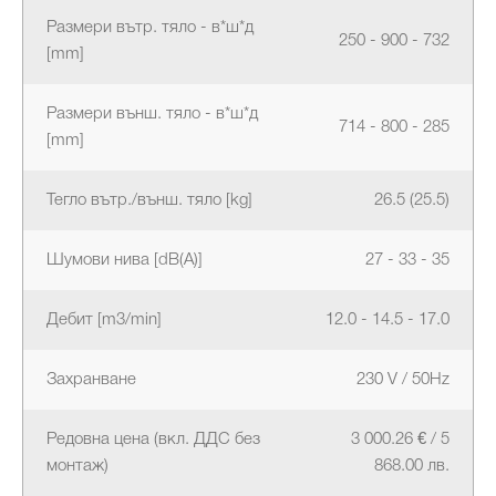
Размери вътр. тяло - в*ш*д
250 - 900 - 732
[mm]
Размери външ. тяло - в*ш*д
714 - 800 - 285
[mm]
Тегло вътр./външ. тяло [kg]
26.5 (25.5)
Шумови нива [dB(A)]
27 - 33 - 35
Дебит [m3/min]
12.0 - 14.5 - 17.0
Захранване
230 V / 50Hz
Редовна цена (вкл. ДДС без
3 000.26 € / 5
монтаж)
868.00 лв.