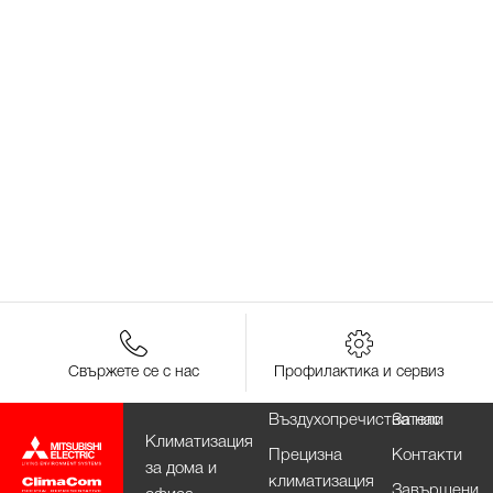
Свържете се с нас
Профилактика и сервиз
Въздухопречистватели
За нас
Климатизация
Прецизна
Контакти
за дома и
климатизация
Завършени