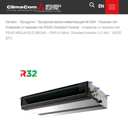
EN
Начало
-
Продукти
-
Професионална климатизация Mr.Slim
-
Канален тип
-
Климатик от канален тип PEAD Standard Inverter
-
Климатик от канален тип
PEAD-M50JA/SUZ-M50VA + PAR-41MAA, Standard Inverter, 5,0 kW / 18000
BTU