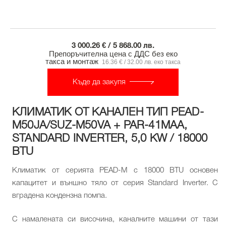
3 000.26 € / 5 868.00 лв.
Препоръчителна цена с ДДС без еко
такса и монтаж
16.36 € / 32.00 лв. еко такса
Къде да закупя
КЛИМАТИК ОТ КАНАЛЕН ТИП PEAD-
M50JA/SUZ-M50VA + PAR-41MAA,
STANDARD INVERTER, 5,0 KW / 18000
BTU
Климатик от серията PEAD-M с 18000 BTU основен
капацитет и външно тяло от серия Standard Inverter. С
вградена кондензна помпа.
С намалената си височина, каналните машини от тази