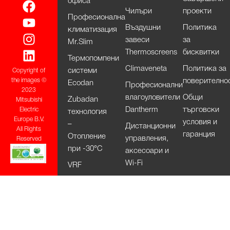
офиса
Чилъри
проекти
Професионална
Въздушни
Политика
климатизация
завеси
за
Mr.Slim
Thermoscreens
бисквитки
Термопомпени
Climaveneta
Политика за
системи
Copyright of
поверително
the images ©
Ecodan
Професионални
2023
влагоуловители
Общи
Zubadan
Mitsubishi
Dantherm
търговски
Electric
технология
Europe B.V.
условия и
–
Дистанционни
All Rights
гаранция
Отопление
управления,
Reserved
при -30°С
аксесоари и
Wi-Fi
VRF
системи –
City Multi
HVRF
системи –