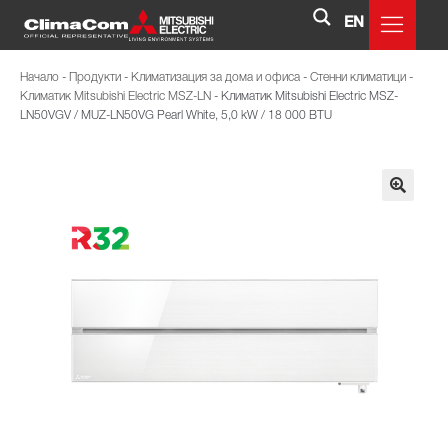
EN
Начало
-
Продукти
-
Климатизация за дома и офиса
-
Стенни климатици
-
Климатик Mitsubishi Electric MSZ-LN
-
Климатик Mitsubishi Electric MSZ-
LN50VGV / MUZ-LN50VG Pearl White, 5,0 kW / 18 000 BTU
🔍