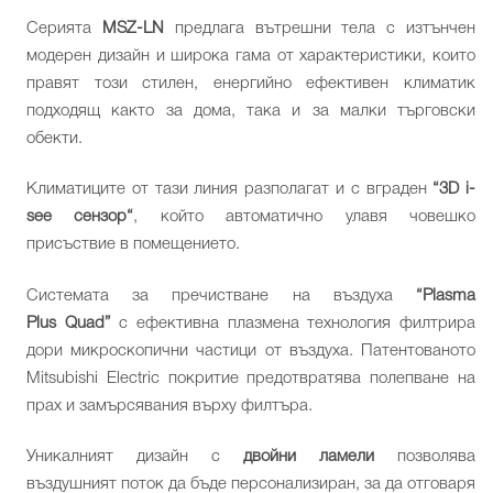
Серията
MSZ-LN
предлага вътрешни тела с изтънчен
модерен дизайн и широка гама от характеристики, които
правят този стилен, енергийно ефективен климатик
подходящ както за дома, така и за малки търговски
обекти.
Климатиците от тази линия разполагат и с вграден
“3D i-
see сензор“
, който автоматично улавя човешко
присъствие в помещението.
Системата за пречистване на въздуха
“Plasma
Plus Quad”
с ефективна плазмена технология филтрира
дори микроскопични частици от въздуха. Патентованото
Mitsubishi Electric покритие предотвратява полепване на
прах и замърсявания върху филтъра.
Уникалният дизайн с
двойни ламели
позволява
въздушният поток да бъде персонализиран, за да отговаря