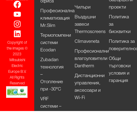
офиса
Чилъри
проекти
Професионална
Въздушни
Политика
климатизация
завеси
за
Mr.Slim
Thermoscreens
бисквитки
Термопомпени
Climaveneta
Политика за
системи
Copyright of
поверително
the images ©
Ecodan
Професионални
2023
влагоуловители
Общи
Zubadan
Mitsubishi
Dantherm
търговски
Electric
технология
Europe B.V.
условия и
–
Дистанционни
All Rights
гаранция
Отопление
управления,
Reserved
при -30°С
аксесоари и
Wi-Fi
VRF
системи –
City Multi
HVRF
системи –