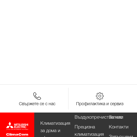
Свържете се с нас
Профилактика и сервиз
Въздухопречистватели
За нас
Климатизация
Прецизна
Контакти
за дома и
климатизация
Завършени