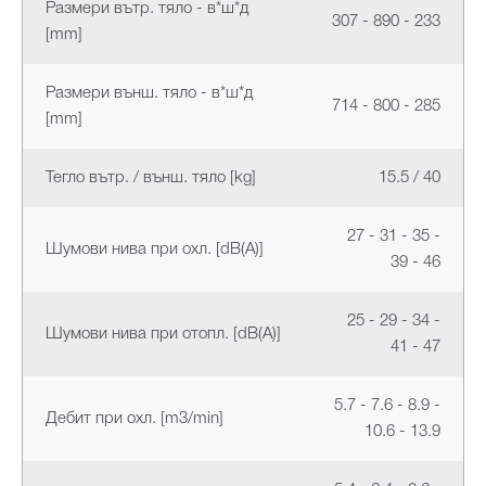
Размери вътр. тяло - в*ш*д
307 - 890 - 233
[mm]
Размери външ. тяло - в*ш*д
714 - 800 - 285
[mm]
Тегло вътр. / външ. тяло [kg]
15.5 / 40
27 - 31 - 35 -
Шумови нива при охл. [dB(A)]
39 - 46
25 - 29 - 34 -
Шумови нива при отопл. [dB(A)]
41 - 47
5.7 - 7.6 - 8.9 -
Дебит при охл. [m3/min]
10.6 - 13.9