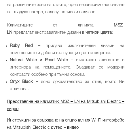
на различните зони на стаята, чрез независимо насочване
на въздуха нагоре, надолу, наляво и надясно.
Климатиците от линията
MSZ-
LN
предлагат екстравагантен дизайн в
четири цвята
:
Ruby Red –
придава изключителен дизайн на
помещението и добавя вълнуващи цветни акценти.
Natural White и Pearl White –
съчетават елегантно с
интериора на помещението. Създават се модерни
контрасти особено при тъмни основи.
Onyx Black
–
ясно доказателство за стил, който Ви
отличава.
Представяне на климатик MSZ – LN на Mitsubishi Electric –
видео
Инструкции за свързване на опционалния Wi-Fi интерфейс
на Mitsubishi Electric с рутер – видео