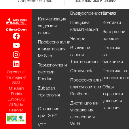
Свържете се с нас
Профилактика и сервиз
Въздухопречистватели
За нас
Климатизация
Прецизна
Контакти
за дома и
климатизация
Завършени
офиса
Чилъри
проекти
Професионална
Въздушни
Политика
климатизация
завеси
за
Mr.Slim
Thermoscreens
бисквитки
Термопомпени
Climaveneta
Политика за
системи
Copyright of
поверително
the images ©
Ecodan
Професионални
2023
влагоуловители
Общи
Zubadan
Mitsubishi
Dantherm
търговски
Electric
технология
Europe B.V.
условия и
–
Дистанционни
All Rights
гаранция
Отопление
управления,
Reserved
при -30°С
аксесоари и
Wi-Fi
VRF