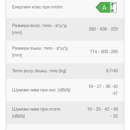
Енергиен клас при отопл.
Размери вътр. тяло - в*ш*д
280 - 838 - 229
[mm]
Размери външ. тяло - в*ш*д
714 - 800 -285
[mm]
Тегло вътр,/външ. тяло [kg]
9.7/40
19 - 27 - 36 -42
Шумови нива при охл. [dB(A)]
-47
Шумови нива при отопл.
19 - 33 - 42 - 49
[dB(A)]
- 52