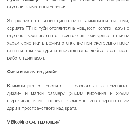
студени климатични условия.
За разлика от конвенционалните климатични системи,
серията FT не губи отоплителна мощност, когато навън е
студено. Оригиналната технология осигурява отлични
характеристики в режим отопление при екстремно ниски
външни температури и впечатляващо добър гарантиран
работен диапазон.
Фин и компактен дизайн
Климатиците от серията FT разполагат с компактен
дизайн и малки размери (280мм височина и 229мм
широчина), които правят възможно инсталирането им
дори в пространството над врата.
V Blocking филтър (опция)