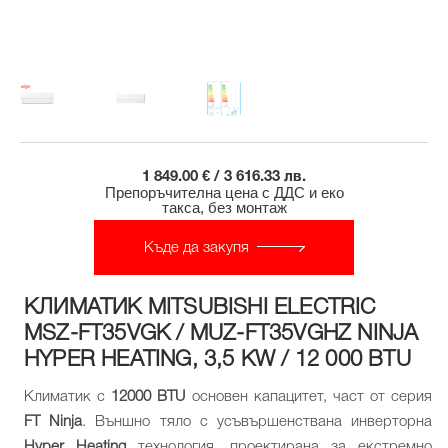
1 849.00 € / 3 616.33 лв.
Препоръчителна цена с ДДС и еко
такса, без монтаж
Къде да закупя
КЛИМАТИК MITSUBISHI ELECTRIC
MSZ-FT35VGK / MUZ-FT35VGHZ NINJA
HYPER HEATING, 3,5 KW / 12 000 BTU
Климатик с
12000 BTU
основен капацитет, част от серия
FT Ninja
. Външно тяло с усъвършенствана инверторна
Hyper Heating
технология, проектирана за екстремно