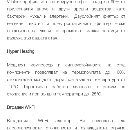
V blocking филтър с антивирусен ефект задържа 99% от
прилепналия вирус и други вредни вещества, като
бактерии, мухъл и алергени. Двуслойният филтър от
нетъкан текстил и електростатичният филтър може
ефективно да улавят и премахват малки частици от
въздуха във вашата стая.
Hyper Heating
Мощният компресор и силноустойчивите на студ
компоненти позволяват на термопомпата до 100%
отоплителна мощност, дори при външна температура от
-15°C. Гарантиран работен диапазон в режим на
отопление и при външни температури до -25°C.
Вграден Wi-Fi
Вграденият Wi-Fi адаптер Ви позволява да
персонализирате отоплението и охлаждането спрямо