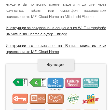
нуждите Ви по всяко време, където и да сте, чрез
компютър, таблет или смартфон посредством
приложението MELCloud Home на Mitsubishi Electric.
Инструкции за свързване на опционалния Wi-Fi интерфейс
на Mitsubishi Electric с рутер – видео
Инструкции за свързване на Вашия климатик към
приложението MELCloud Home
Функции