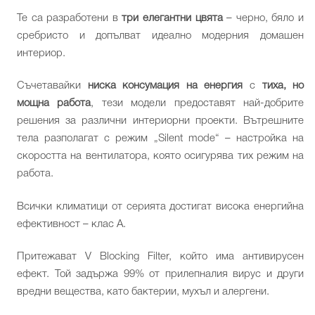
Те са разработени в
три елегантни цвята
– черно, бяло и
сребристо и допълват идеално модерния домашен
интериор.
Съчетавайки
ниска консумация на енергия
с
тиха, но
мощна работа
, тези модели предоставят най-добрите
решения за различни интериорни проекти. Вътрешните
тела разполагат с режим „Silent mode“ – настройка на
скоростта на вентилатора, която осигурява тих режим на
работа.
Всички климатици от серията достигат висока енергийна
ефективност – клас А.
Притежават V Blocking Filter, който има антивирусен
ефект. Той задържа 99% от прилепналия вирус и други
вредни вещества, като бактерии, мухъл и алергени.