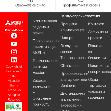
Свържете се с нас
Профилактика и сервиз
Въздухопречистватели
За нас
Климатизация
Прецизна
Контакти
за дома и
климатизация
Завършени
офиса
Чилъри
проекти
Професионална
Въздушни
Политика
климатизация
завеси
за
Mr.Slim
Thermoscreens
бисквитки
Термопомпени
Climaveneta
Политика за
системи
Copyright of
поверително
the images ©
Ecodan
Професионални
2023
влагоуловители
Общи
Zubadan
Mitsubishi
Dantherm
търговски
Electric
технология
Europe B.V.
условия и
–
Дистанционни
All Rights
гаранция
Отопление
управления,
Reserved
при -30°С
аксесоари и