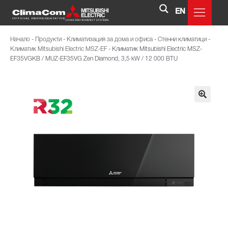
EN
Начало
-
Продукти
-
Климатизация за дома и офиса
-
Стенни климатици
-
Климатик Mitsubishi Electric MSZ-EF
-
Климатик Mitsubishi Electric MSZ-
EF35VGKB / MUZ-EF35VG Zen Diamond, 3,5 kW / 12 000 BTU
🔍