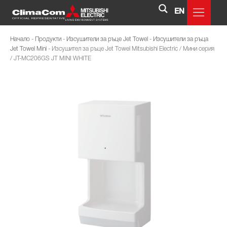
EN
Начало
-
Продукти
-
Изсушители за ръце Jet Towel
-
Изсушители за ръца
Jet Towel Mini
-
Изсушител за ръце Jet Towel Mitsubishi Electric / Мини серия
/ JT-MC206GS JT MINI WHITE