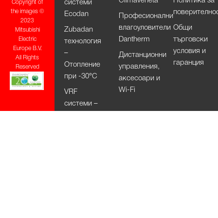
Climaveneta
Политика за
системи
Copyright of
поверително
the images ©
Ecodan
Професионални
2023
влагоуловители
Общи
Zubadan
Mitsubishi
Dantherm
търговски
Electric
технология
Europe B.V.
условия и
–
Дистанционни
All Rights
гаранция
Отопление
управления,
Reserved
при -30°С
аксесоари и
Wi-Fi
VRF
системи –
City Multi
HVRF
системи –
City Multi
Вентилационни
системи
Lossnay
Изсушители