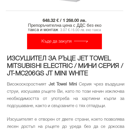
648.32 € / 1 268.00 лв.
Препоръчителна цена с ДДС без еко
такса и монтаж
3.07 € / 6.00 лв. еко такса
Къде да закупя
ИЗСУШИТЕЛ ЗА РЪЦЕ JET TOWEL
MITSUBISHI ELECTRIC / МИНИ СЕРИЯ /
JT-MC206GS JT MINI WHITE
Високоскоростният
Jet Towel
Mini
Серия чрез въздушни
струи, изсушава ръцете Ви, като по този начин изключва
необходимостта от употреба на хартиени кърпи за
подсушаване, както и свързаните с тях отпадъци.
Изсушителят е отворен от двете страни, което позволява
лесен достъп на ръцете до уреда без да се докосва