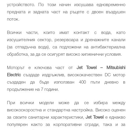
устройството. По този начин изсушава едновременно
предната и задната част на ръцете с двоен въздушен
поток.
Всички части, които имат контакт с вода, като
изсушителния сектор, резервоара и дренажните канали
(за отпадъчна вода), са подложени на антибактериална
обработка, за да се осигурят високо хигиенични условия.
Моторът е ключова част от
Jet Towel – Mitsubishi
Electric
създаде издръжлив, висококачествен DC мотор
създаден да бъде използван 400 пъти дневно в
продължение на 7 години.
При всички модели може да се избира между
високоскоростна и стандартна настройка. Високо оценен
за своите санитарни характеристики,
Jet Towel
е еднакво
популярен както за корпоративни сгради, така и за