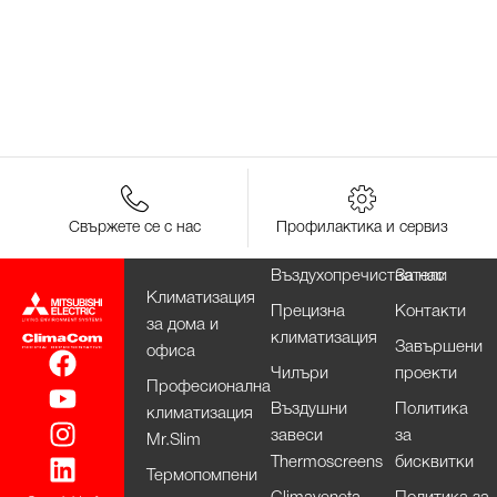
Свържете се с нас
Профилактика и сервиз
Въздухопречистватели
За нас
Климатизация
Прецизна
Контакти
за дома и
климатизация
Завършени
офиса
Чилъри
проекти
Професионална
Въздушни
Политика
климатизация
завеси
за
Mr.Slim
Thermoscreens
бисквитки
Термопомпени