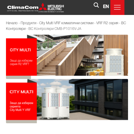
EN
Начало
-
Продукти
-
City Multi VRF климатични системи
-
VRF R2 серия
-
BC
Контролери
-
BC Контролери CMB-P1016V-JA