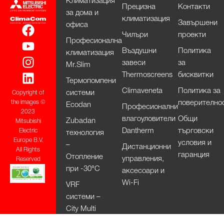
Климатизация
Прецизна
Контакти
за дома и
климатизация
Завършени
офиса
Чилъри
проекти
Професионална
Въздушни
Политика
климатизация
завеси
за
Mr.Slim
Thermoscreens
бисквитки
Термопомпени
Climaveneta
Политика за
системи
Copyright of
поверително
the images ©
Ecodan
Професионални
2023
влагоуловители
Общи
Zubadan
Mitsubishi
Dantherm
търговски
Electric
технология
Europe B.V.
условия и
–
Дистанционни
All Rights
гаранция
Отопление
управления,
Reserved
при -30°С
аксесоари и
Wi-Fi
VRF
системи –
City Multi