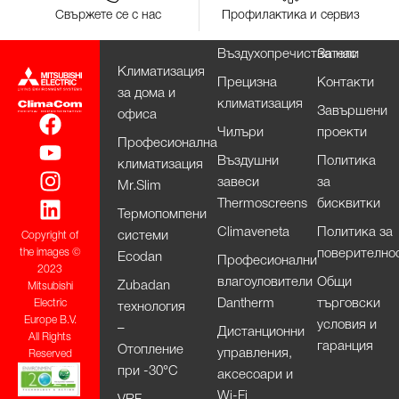
Свържете се с нас
Профилактика и сервиз
Въздухопречистватели
За нас
Климатизация
Прецизна
Контакти
за дома и
климатизация
Завършени
офиса
Чилъри
проекти
Професионална
Въздушни
Политика
климатизация
завеси
за
Mr.Slim
Thermoscreens
бисквитки
Термопомпени
Climaveneta
Политика за
системи
Copyright of
поверително
the images ©
Ecodan
Професионални
2023
влагоуловители
Общи
Zubadan
Mitsubishi
Dantherm
търговски
Electric
технология
Europe B.V.
условия и
–
Дистанционни
All Rights
гаранция
Отопление
управления,
Reserved
при -30°С
аксесоари и
Wi-Fi