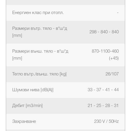
Енергиен клас при отопл.
-
Размери вътр. тяло - в*ш*д
298 - 840 - 840
[mm]
Размери външ. тяло - в*ш*д
870-1100-460
[mm]
(+45)
Тегло вътр./външ. тяло [kg]
26/107
Шумови нива [dB(A)]
33 - 37 - 41 - 44
Дебит [m3/min]
21 - 25 - 28 - 31
Захранване
230 V / 50Hz