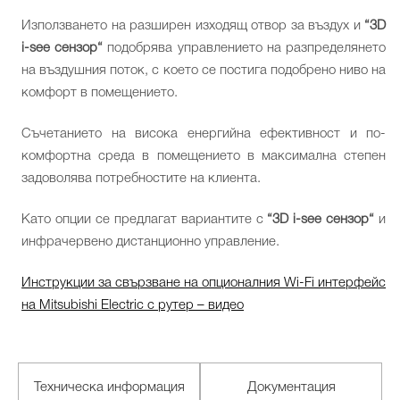
Използването на разширен изходящ отвор за въздух и
“3D
i-see сензор“
подобрява управлението на разпределянето
на въздушния поток, с което се постига подобрено ниво на
комфорт в помещението.
Съчетанието на висока енергийна ефективност и по-
комфортна среда в помещението в максимална степен
задоволява потребностите на клиента.
Като опции се предлагат вариантите с
“3D i-see сензор“
и
инфрачервено дистанционно управление.
Инструкции за свързване на опционалния Wi-Fi интерфейс
на Mitsubishi Electric с рутер – видео
Техническа информация
Документация