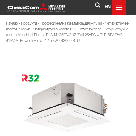
EN
Начало
-
Продукти
-
Професионална климатизация Mr.Slim
-
Четириструйни
касети P серия
-
Четириструйна касета PLA Power Inverter
-
Четириструйна
касета Mitsubishi Electric PLA-M125EA/PUZ-ZM125VDA + PLP-6EA/PAR-
41MAA, Power Inverter, 12,5 kW / 42000 BTU