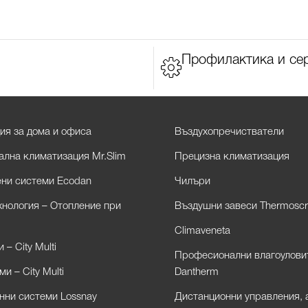
Профилактика и се
ия за дома и офиса
Въздухопречистватели
лна климатизация Mr.Slim
Прецизна климатизация
ни системи Ecodan
Чилъри
хнология – Отопление при
Въздушни завеси Thermoscr
Climaveneta
– City Multi
Професионални влагоулови
и – City Multi
Dantherm
нни системи Lossnay
Дистанционни управления, 