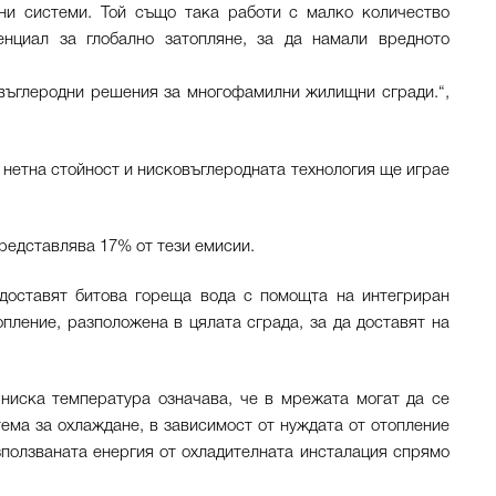
ни системи. Той също така работи с малко количество
енциал за глобално затопляне, за да намали вредното
овъглеродни решения за многофамилни жилищни сгради.“,
 нетна стойност и нисковъглеродната технология ще играе
редставлява 17% от тези емисии.
доставят битова гореща вода с помощта на интегриран
пление, разположена в цялата сграда, за да доставят на
 ниска температура означава, че в мрежата могат да се
ема за охлаждане, в зависимост от нуждата от отопление
зползваната енергия от охладителната инсталация спрямо