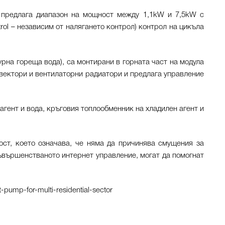
л предлага диапазон на мощност между 1,1kW и 7,5kW с
rol – независим от налягането контрол) контрол на цикъла
рна гореща вода), са монтирани в горната част на модула
нвектори и вентилаторни радиатори и предлага управление
ент и вода, кръговия топлообменник на хладилен агент и
ст, което означава, че няма да причинява смущения за
ъвършенстваното интернет управление, могат да помогнат
t-pump-for-multi-residential-sector