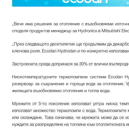
„Вече има решения за отопление с възобновяеми източн
споделя продуктов мениджър за Hydronics в Mitsubishi Elect
„През следващото десетилетие ще продължим да декарбони
ключова роля. Ecodan Hydrodan и по-конкретно използван
Застроената среда допринася за 30% от всички въглеродн
Нискотемпературните термопомпени системи Ecodan Hy
резервоар за съхранение и гореща вода за отопление. У
жилищата възобновяемо отопление и топла вода.
Мрежите от 5-то поколение използват ултра ниска темп
използват множество термопомпи с вода. Термопомпите м
или охлаждане. Това означава, че мрежата може да се и
нуждите за разпределяне на топлина към отоплителната и