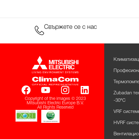
Свържете се с нас
Климатизац
Професиона
Термопомпе
Zubadan те
Copyright of the images © 2023
-30°С
Mitsubishi Electric Europe B.V.
All Rights Reserved
VRF системи 
HVRF систем
Вентилацио