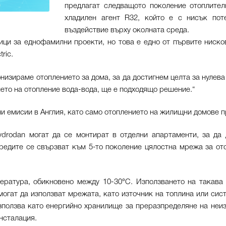
предлагат следващото поколение отоплител
хладилен агент R32, който е с нисък пот
въздействие върху околната среда.
ици за еднофамилни проекти, но това е едно от първите ниск
ric.
зираме отоплението за дома, за да достигнем целта за нулева
ето на отопление вода-вода, ще е подходящо решение.“
и емисии в Англия, като само отоплението на жилищни домове п
drodan могат да се монтират в отделни апартаменти, за да 
редите се свързват към 5-то поколение цялостна мрежа за ото
ература, обикновено между 10-30°C. Използването на такава
огат да използват мрежата, като източник на топлина или сист
зползва като енергийно хранилище за преразпределяне на неи
нсталация.