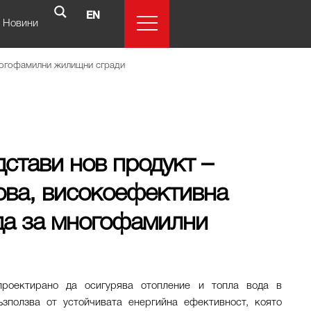
EN
Новини
многофамилни жилищни сгради
редстави нов продукт –
ова, високоефективна
да за многофамилни
проектирано да осигурява отопление и топла вода в
ползва от устойчивата енергийна ефективност, която