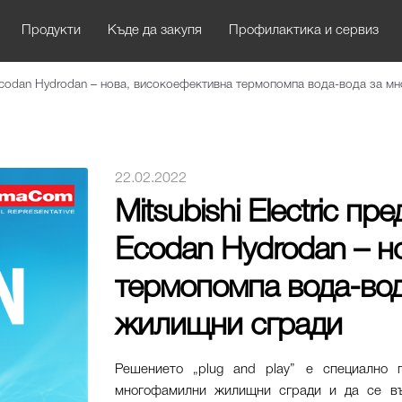
Продукти
Къде да закупя
Профилактика и сервиз
 – Ecodan Hydrodan – нова, високоефективна термопомпа вода-вода за 
22.02.2022
Mitsubishi Electric п
Ecodan Hydrodan – н
термопомпа вода-во
жилищни сгради
Решението „plug and play” е специално 
многофамилни жилищни сгради и да се въз