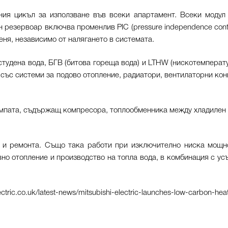
ния цикъл за използване във всеки апартамент. Всеки моду
 резервоар включва променлив PIC (pressure independence cont
меня, независимо от налягането в системата.
тудена вода, БГВ (битова гореща вода) и LTHW (нискотемперату
със системи за подово отопление, радиатори, вентилаторни ко
мпата, съдържащ компресора, топлообменника между хладилен аг
 и ремонта. Също така работи при изключително ниска мощно
но отопление и производство на топла вода, в комбинация с ус
lectric.co.uk/latest-news/mitsubishi-electric-launches-low-carbon-hea