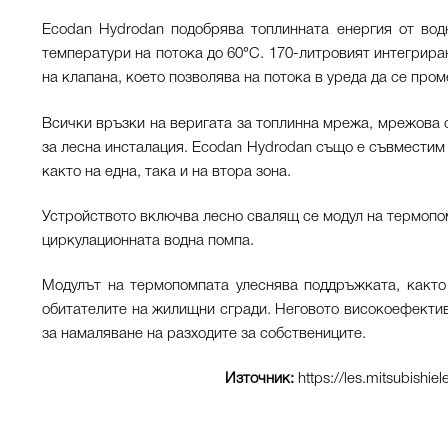
Ecodan Hydrodan подобрява топлинната енергия от вод
температури на потока до 60°C. 170-литровият интегриран
на клапана, което позволява на потока в уреда да се про
Всички връзки на веригата за топлинна мрежа, мрежова с
за лесна инсталация. Ecodan Hydrodan също е съвместим 
както на една, така и на втора зона.
Устройството включва лесно свалящ се модул на термопо
циркулационната водна помпа.
Модулът на термопомпата улеснява поддръжката, както
обитателите на жилищни сгради. Неговото високоефектив
за намаляване на разходите за собствениците.
Източник:
https://les.mitsubishie