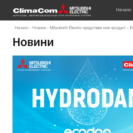
Начало
Начало
-
Новини
-
Mitsubishi Electric представи нов продукт
Новини