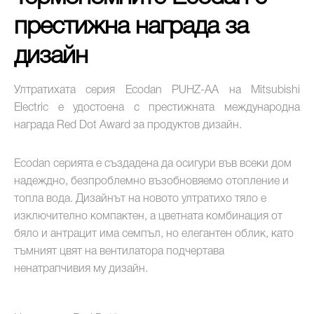
престижна награда за
дизайн
Ултратихата серия Ecodan PUHZ-AA на Mitsubishi
Electric е удостоена с престижната международна
награда Red Dot Award за продуктов дизайн.
Ecodan серията е създадена да осигури във всеки дом
надеждно, безпроблемно възобновяемо отопление и
топла вода. Дизайнът на новото ултратихо тяло е
изключително компактен, а цветната комбинация от
бяло и антрацит има семпъл, но елегантен облик, като
тъмният цвят на вентилатора подчертава
ненатрапчивия му дизайн.