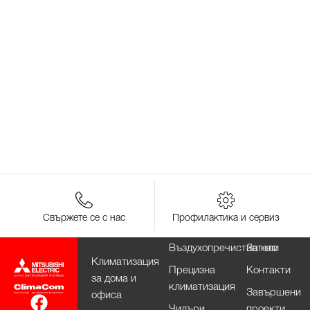
Свържете се с нас
Профилактика и сервиз
Въздухопречистватели
За нас
Климатизация
Прецизна
Контакти
за дома и
климатизация
Завършени
офиса
Чилъри
проекти