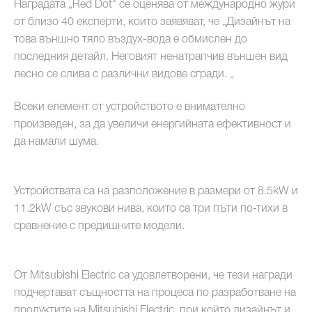
Наградата „Red Dot“ се оценява от международно жури
от близо 40 експерти, които заявяват, че „Дизайнът на
това външно тяло въздух-вода е обмислен до
последния детайл. Неговият ненатрапчив външен вид
лесно се слива с различни видове сгради. „
Всеки елемент от устройството е внимателно
произведен, за да увеличи енергийната ефективност и
да намали шума.
Устройствата са на разположение в размери от 8.5kW и
11.2kW със звукови нива, които са три пъти по-тихи в
сравнение с предишните модели.
От Mitsubishi Electric са удовлетворени, че тези награди
подчертават същността на процеса по разработване на
продуктите на Mitsubishi Electric, при който дизайнът и