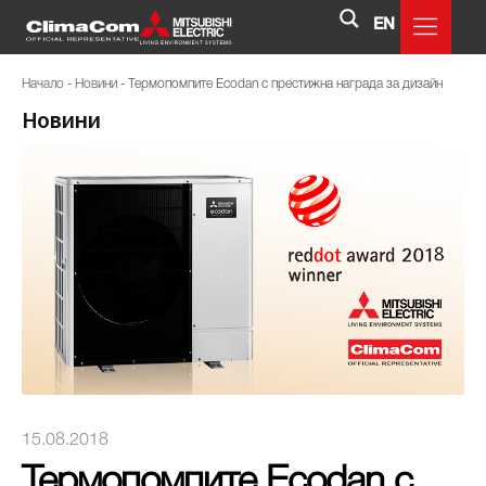
EN
Начало
-
Новини
-
Термопомпите Ecodan с престижна награда за дизайн
Новини
15.08.2018
Термопомпите Ecodan с