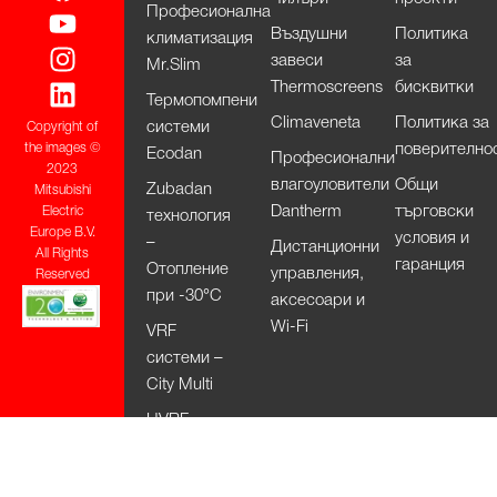
Професионална
Въздушни
Политика
климатизация
завеси
за
Mr.Slim
Thermoscreens
бисквитки
Термопомпени
Climaveneta
Политика за
системи
Copyright of
поверително
the images ©
Ecodan
Професионални
2023
влагоуловители
Общи
Zubadan
Mitsubishi
Dantherm
търговски
Electric
технология
Europe B.V.
условия и
–
Дистанционни
All Rights
гаранция
Отопление
управления,
Reserved
при -30°С
аксесоари и
Wi-Fi
VRF
системи –
City Multi
HVRF
системи –
City Multi