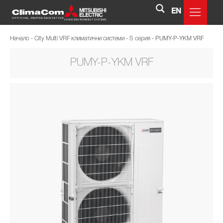
EN
Начало
-
City Multi VRF климатични системи
-
S серия
-
PUMY-P-YKM VRF
PUMY-P-YKM VRF