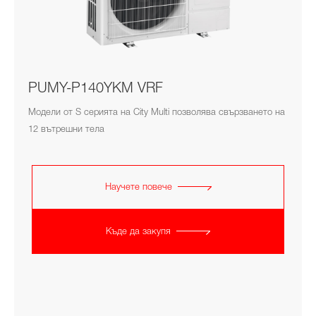
PUMY-P140YKM VRF
Модели от S серията на City Multi позволява свързването на
12 вътрешни тела
Научете повече
Къде да закупя