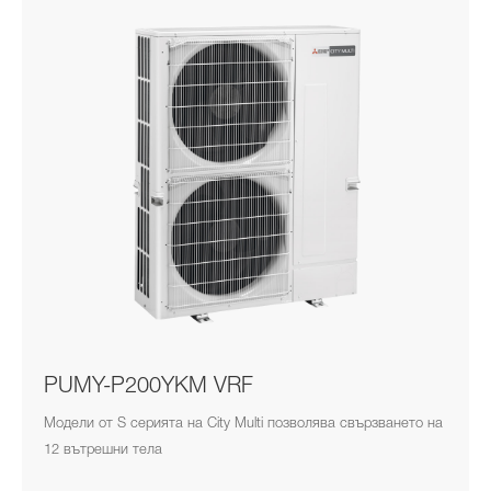
PUMY-P200YKM VRF
Модели от S серията на City Multi позволява свързването на
12 вътрешни тела