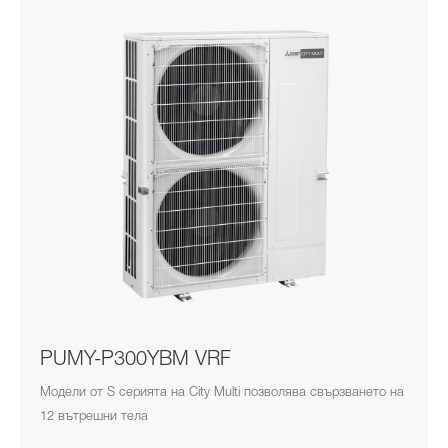
PUMY-P300YBM VRF
Модели от S серията на City Multi позволява свързването на
12 вътрешни тела