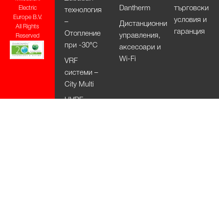
Dantherm
търговски
Electric
технология
Europe B.V.
условия и
–
Дистанционни
All Rights
гаранция
Отопление
управления,
Reserved
при -30°С
аксесоари и
Wi-Fi
VRF
системи –
City Multi
HVRF
системи –
City Multi
Вентилационни
системи
Lossnay
Изсушители
за ръце Jet
Towel