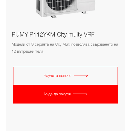
PUMY-P112YKM City multy VRF
Модели от S серията на City Multi позволява свързването на
12 вътрешни тела
Научете повече
Къде да закупя