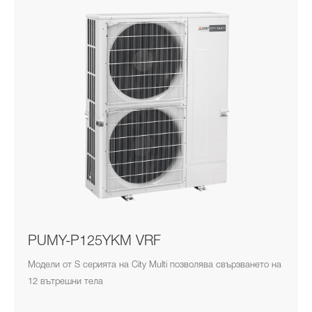
PUMY-P125YKM VRF
Модели от S серията на City Multi позволява свързването на
12 вътрешни тела