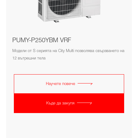
PUMY-P250YBM VRF
Модели от S серията на City Multi позволява свързването на
12 вътрешни тела
Научете повече
Къде да закупя