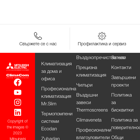
Свържете се с нас
Профилактика и сервиз
Въздухопречистватели
За нас
Климатизация
Прецизна
Контакти
за дома и
климатизация
Завършени
офиса
Чилъри
проекти
Професионална
Въздушни
Политика
климатизация
завеси
за
Mr.Slim
Thermoscreens
бисквитки
Термопомпени
Climaveneta
Политика за
системи
Copyright of
поверително
the images ©
Ecodan
Професионални
2023
влагоуловители
Общи
Zubadan
Mitsubishi