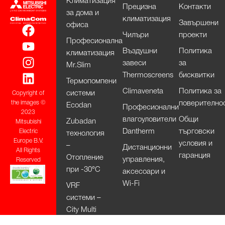
Климатизация
Прецизна
Контакти
за дома и
климатизация
Завършени
офиса
Чилъри
проекти
Професионална
Въздушни
Политика
климатизация
завеси
за
Mr.Slim
Thermoscreens
бисквитки
Термопомпени
Climaveneta
Политика за
системи
Copyright of
поверително
the images ©
Ecodan
Професионални
2023
влагоуловители
Общи
Zubadan
Mitsubishi
Dantherm
търговски
Electric
технология
Europe B.V.
условия и
–
Дистанционни
All Rights
гаранция
Отопление
управления,
Reserved
при -30°С
аксесоари и
Wi-Fi
VRF
системи –
City Multi