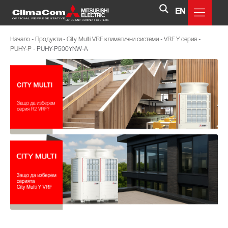
EN
Начало
-
Продукти
-
City Multi VRF климатични системи
-
VRF Y серия
-
PUHY-P
-
PUHY-P500YNW-A