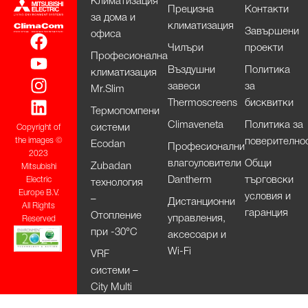
Климатизация
Прецизна
Контакти
за дома и
климатизация
Завършени
офиса
Чилъри
проекти
Професионална
Въздушни
Политика
климатизация
завеси
за
Mr.Slim
Thermoscreens
бисквитки
Термопомпени
Climaveneta
Политика за
системи
Copyright of
поверително
the images ©
Ecodan
Професионални
2023
влагоуловители
Общи
Zubadan
Mitsubishi
Dantherm
търговски
Electric
технология
Europe B.V.
условия и
–
Дистанционни
All Rights
гаранция
Отопление
управления,
Reserved
при -30°С
аксесоари и
Wi-Fi
VRF
системи –
City Multi