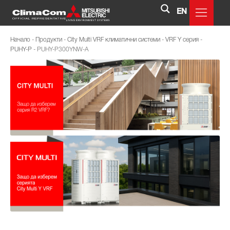
EN
Начало
-
Продукти
-
City Multi VRF климатични системи
-
VRF Y серия
-
PUHY-P
-
PUHY-P300YNW-A