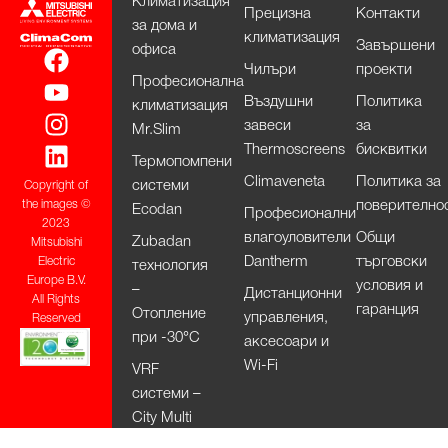
Климатизация
Прецизна
Контакти
за дома и
климатизация
Завършени
офиса
Чилъри
проекти
Професионална
Въздушни
Политика
климатизация
завеси
за
Mr.Slim
Thermoscreens
бисквитки
Термопомпени
Climaveneta
Политика за
системи
Copyright of
поверително
the images ©
Ecodan
Професионални
2023
влагоуловители
Общи
Zubadan
Mitsubishi
Dantherm
търговски
Electric
технология
Europe B.V.
условия и
–
Дистанционни
All Rights
гаранция
Отопление
управления,
Reserved
при -30°С
аксесоари и
Wi-Fi
VRF
системи –
City Multi