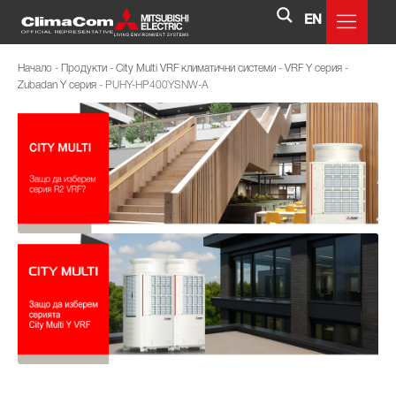
EN
Начало
-
Продукти
-
City Multi VRF климатични системи
-
VRF Y серия
-
Zubadan Y серия
-
PUHY-HP400YSNW-A