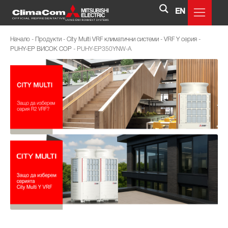
EN
Начало
-
Продукти
-
City Multi VRF климатични системи
-
VRF Y серия
-
PUHY-EP ВИСОК COP
-
PUHY-EP350YNW-A