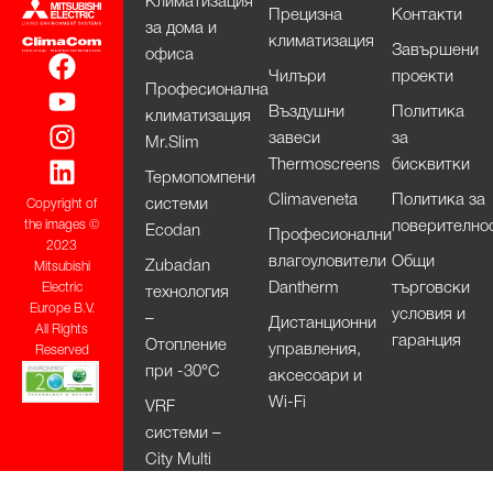
Климатизация
Прецизна
Контакти
за дома и
климатизация
Завършени
офиса
Чилъри
проекти
Професионална
Въздушни
Политика
климатизация
завеси
за
Mr.Slim
Thermoscreens
бисквитки
Термопомпени
Climaveneta
Политика за
системи
Copyright of
поверително
the images ©
Ecodan
Професионални
2023
влагоуловители
Общи
Zubadan
Mitsubishi
Dantherm
търговски
Electric
технология
Europe B.V.
условия и
–
Дистанционни
All Rights
гаранция
Отопление
управления,
Reserved
при -30°С
аксесоари и
Wi-Fi
VRF
системи –
City Multi