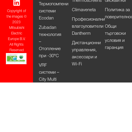
Thermoscreens
бисквитки
Термопомпени
Climaveneta
Политика за
системи
Copyright of
поверително
the images ©
Ecodan
Професионални
2023
влагоуловители
Общи
Zubadan
Mitsubishi
Dantherm
търговски
Electric
технология
Europe B.V.
условия и
–
Дистанционни
All Rights
гаранция
Отопление
управления,
Reserved
при -30°С
аксесоари и
Wi-Fi
VRF
системи –
City Multi
HVRF
системи –
City Multi
Вентилационни
системи
Lossnay