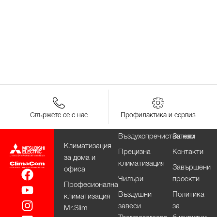
Свържете се с нас
Профилактика и сервиз
Въздухопречистватели
За нас
Климатизация
Прецизна
Контакти
за дома и
климатизация
Завършени
офиса
Чилъри
проекти
Професионална
Въздушни
Политика
климатизация
завеси
за
Mr.Slim