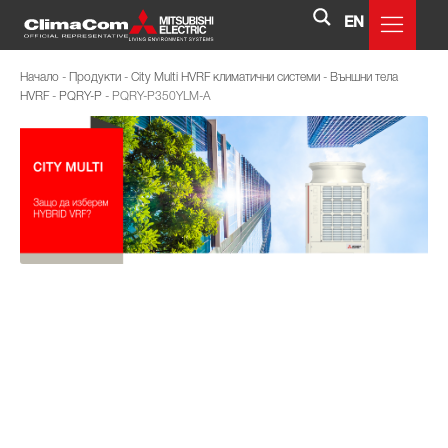
EN
Начало
-
Продукти
-
City Multi HVRF климатични системи
-
Външни тела
HVRF
-
PQRY-P
-
PQRY-P350YLM-A