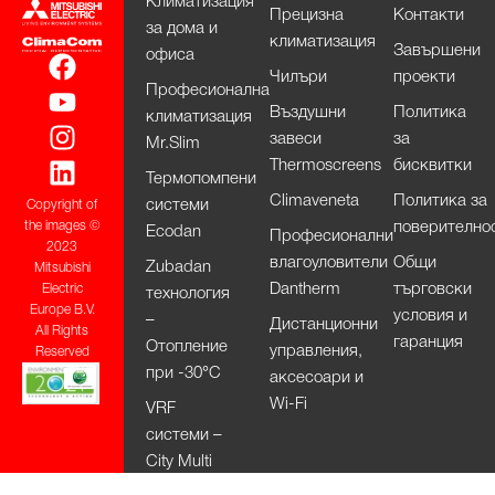
Климатизация
Прецизна
Контакти
за дома и
климатизация
Завършени
офиса
Чилъри
проекти
Професионална
Въздушни
Политика
климатизация
завеси
за
Mr.Slim
Thermoscreens
бисквитки
Термопомпени
Climaveneta
Политика за
системи
Copyright of
поверително
the images ©
Ecodan
Професионални
2023
влагоуловители
Общи
Zubadan
Mitsubishi
Dantherm
търговски
Electric
технология
Europe B.V.
условия и
–
Дистанционни
All Rights
гаранция
Отопление
управления,
Reserved
при -30°С
аксесоари и
Wi-Fi
VRF
системи –
City Multi