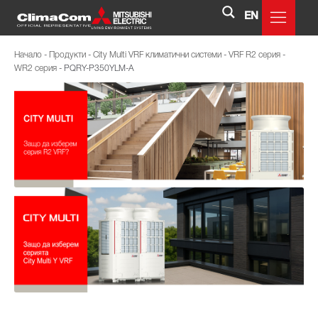
EN
Начало
-
Продукти
-
City Multi VRF климатични системи
-
VRF R2 серия
-
WR2 серия
-
PQRY-P350YLM-A