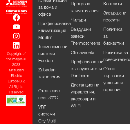
Климатизация
Прецизна
Контакти
за дома и
климатизация
Завършени
офиса
Чилъри
проекти
Професионална
Въздушни
Политика
климатизация
завеси
за
Mr.Slim
Thermoscreens
бисквитки
Термопомпени
Climaveneta
Политика за
системи
Copyright of
поверително
the images ©
Ecodan
Професионални
2023
влагоуловители
Общи
Zubadan
Mitsubishi
Dantherm
търговски
Electric
технология
Europe B.V.
условия и
–
Дистанционни
All Rights
гаранция
Отопление
управления,
Reserved
при -30°С
аксесоари и
Wi-Fi
VRF
системи –
City Multi