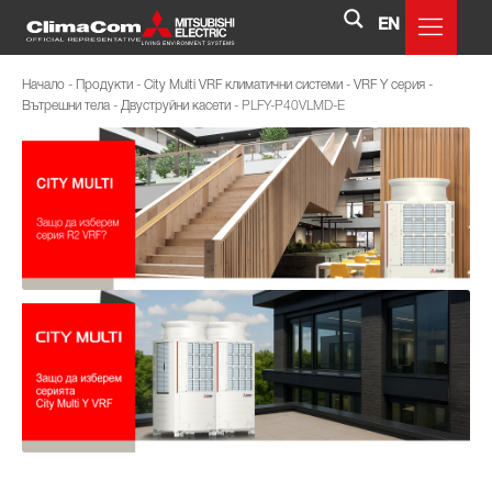
EN
Начало
-
Продукти
-
City Multi VRF климатични системи
-
VRF Y серия
-
Вътрешни тела
-
Двуструйни касети
-
PLFY-P40VLMD-E