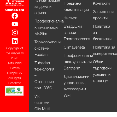
Климатизация
Прецизна
Контакти
за дома и
климатизация
Завършени
офиса
Чилъри
проекти
Професионална
Въздушни
Политика
климатизация
завеси
за
Mr.Slim
Thermoscreens
бисквитки
Термопомпени
Climaveneta
Политика за
системи
Copyright of
поверително
the images ©
Ecodan
Професионални
2023
влагоуловители
Общи
Zubadan
Mitsubishi
Dantherm
търговски
Electric
технология
Europe B.V.
условия и
–
Дистанционни
All Rights
гаранция
Отопление
управления,
Reserved
при -30°С
аксесоари и
Wi-Fi
VRF
системи –
City Multi