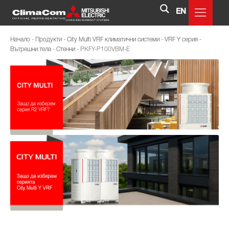
EN
Начало
-
Продукти
-
City Multi VRF климатични системи
-
VRF Y серия
-
Вътрешни тела
-
Стенни
-
PKFY-P100VBM-E