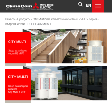
EN
Начало
-
Продукти
-
City Multi VRF климатични системи
-
VRF Y серия
-
Вътрешни тела
-
PEFY-P40VMHS-E