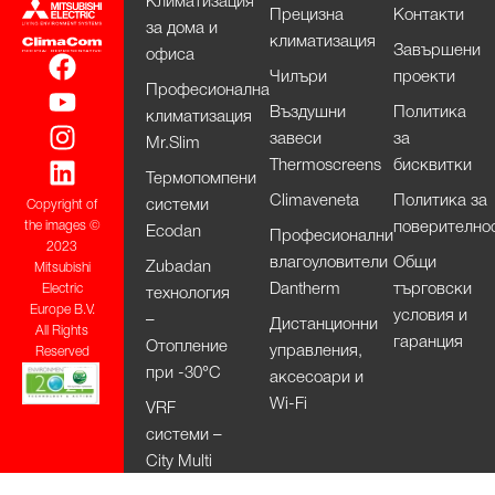
Климатизация
Прецизна
Контакти
за дома и
климатизация
Завършени
офиса
Чилъри
проекти
Професионална
Въздушни
Политика
климатизация
завеси
за
Mr.Slim
Thermoscreens
бисквитки
Термопомпени
Climaveneta
Политика за
системи
Copyright of
поверително
the images ©
Ecodan
Професионални
2023
влагоуловители
Общи
Zubadan
Mitsubishi
Dantherm
търговски
Electric
технология
Europe B.V.
условия и
–
Дистанционни
All Rights
гаранция
Отопление
управления,
Reserved
при -30°С
аксесоари и
Wi-Fi
VRF
системи –
City Multi