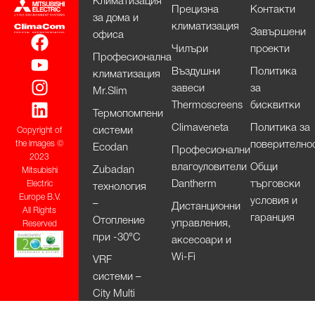
Климатизация
Прецизна
Контакти
за дома и
климатизация
Завършени
офиса
Чилъри
проекти
Професионална
Въздушни
Политика
климатизация
завеси
за
Mr.Slim
Thermoscreens
бисквитки
Термопомпени
Climaveneta
Политика за
системи
Copyright of
поверително
the images ©
Ecodan
Професионални
2023
влагоуловители
Общи
Zubadan
Mitsubishi
Dantherm
търговски
Electric
технология
Europe B.V.
условия и
–
Дистанционни
All Rights
гаранция
Отопление
управления,
Reserved
при -30°С
аксесоари и
Wi-Fi
VRF
системи –
City Multi