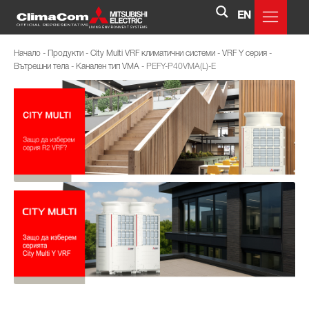
EN
Начало
-
Продукти
-
City Multi VRF климатични системи
-
VRF Y серия
-
Вътрешни тела
-
Канален тип VMA
-
PEFY-P40VMA(L)-E