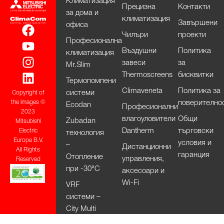
Климатизация
Прецизна
Контакти
за дома и
климатизация
Завършени
офиса
Чилъри
проекти
Професионална
Въздушни
Политика
климатизация
завеси
за
Mr.Slim
Thermoscreens
бисквитки
Термопомпени
Climaveneta
Политика за
системи
Copyright of
поверително
the images ©
Ecodan
Професионални
2023
влагоуловители
Общи
Zubadan
Mitsubishi
Dantherm
търговски
Electric
технология
Europe B.V.
условия и
–
Дистанционни
All Rights
гаранция
Отопление
управления,
Reserved
при -30°С
аксесоари и
Wi-Fi
VRF
системи –
City Multi