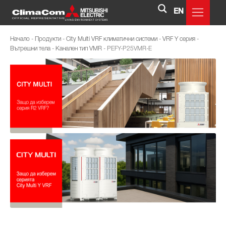
EN
Начало
-
Продукти
-
City Multi VRF климатични системи
-
VRF Y серия
-
Вътрешни тела
-
Канален тип VMR
-
PEFY-P25VMR-E