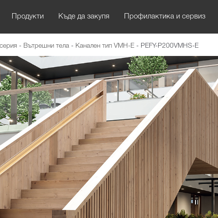
Продукти
Къде да закупя
Профилактика и сервиз
 серия
-
Вътрешни тела
-
Канален тип VMH-E
-
PEFY-P200VMHS-E