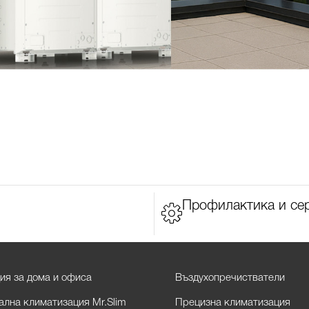
Профилактика и се
ия за дома и офиса
Въздухопречистватели
лна климатизация Mr.Slim
Прецизна климатизация