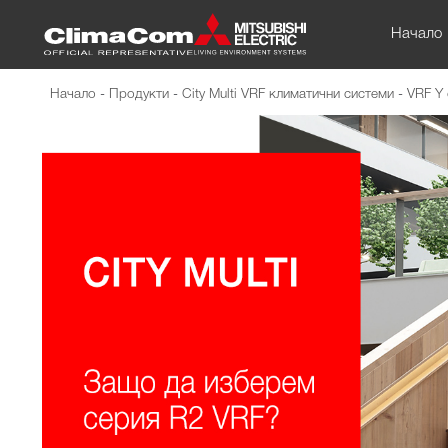
Начало
Начало
-
Продукти
-
City Multi VRF климатични системи
-
VRF Y