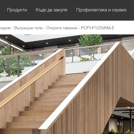
Продукти
Къде да закупя
Профилактика и сервиз
 серия
-
Вътрешни тела
-
Открити таванни
-
PCFY-P125VKM-E