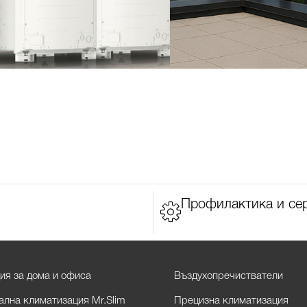
Профилактика и се
ия за дома и офиса
Въздухопречистватели
лна климатизация Mr.Slim
Прецизна климатизация