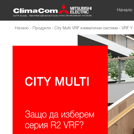
Начало
Начало
-
Продукти
-
City Multi VRF климатични системи
-
VRF Y