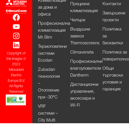
Климатизация
Прецизна
Контакти
за дома и
климатизация
Завършени
офиса
Чилъри
проекти
Професионална
Въздушни
Политика
климатизация
завеси
за
Mr.Slim
Thermoscreens
бисквитки
Термопомпени
Climaveneta
Политика за
системи
Copyright of
поверително
the images ©
Ecodan
Професионални
2023
влагоуловители
Общи
Zubadan
Mitsubishi
Dantherm
търговски
Electric
технология
Europe B.V.
условия и
–
Дистанционни
All Rights
гаранция
Отопление
управления,
Reserved
при -30°С
аксесоари и
Wi-Fi
VRF
системи –
City Multi