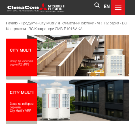
EN
Начало
-
Продукти
-
City Multi VRF климатични системи
-
VRF R2 серия
-
BC
Контролери
-
BC Контролери CMB-P1016V-KA