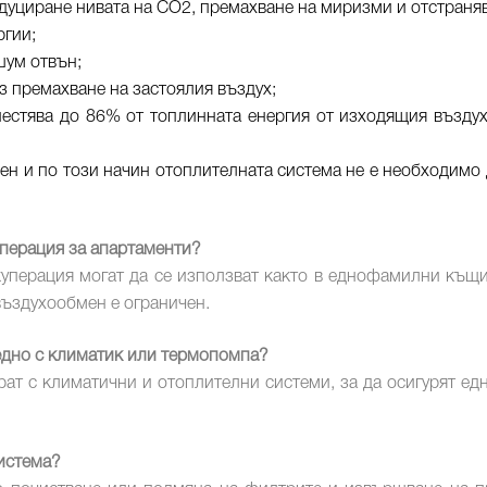
едуциране нивата на CO2, премахване на миризми и отстраня
ргии;
шум отвън;
з премахване на застоялия въздух;
естява до 86% от топлинната енергия от изходящия въздух,
н и по този начин отоплителната система не е необходимо 
уперация за апартаменти?
перация могат да се използват както в еднофамилни къщи,
въздухообмен е ограничен.
едно с климатик или термопомпа?
рат с климатични и отоплителни системи, за да осигурят е
истема?