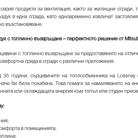
ъс серия продукти за вентилация, както за жилищни сгради,
въздух в една сграда, като едновременно извличат застоял
но възстановяване.
х с топлинно възвръщане – перфектното решение от Mitsubis
сърцевини с топлинно възвръщане за предоставянето на отли
комфортна среда в сгради с различни приложения.
д 35 години, сърцевините на топлообменника на Lossnay 
наче би била похабена. Това помага за намаляването на е
нната или охлаждащата енергия към топъл или студен пресе
ay
:
ния;
комфорта в помещенията;
оплина;