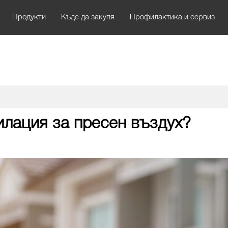
Продукти
Къде да закупя
Профилактика и сервиз
илация за пресен въздух?