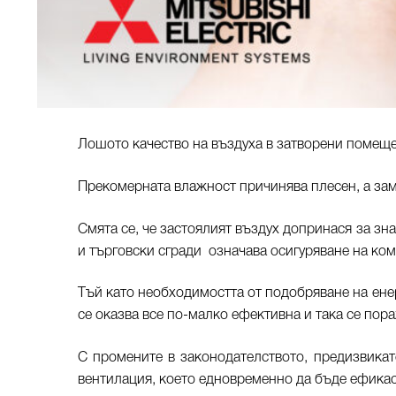
Лошото качество на въздуха в затворени помеще
Прекомерната влажност причинява плесен, а зам
Смята се, че застоялият въздух допринася за з
и търговски сгради означава осигуряване на ком
Тъй като необходимостта от подобряване на ене
се оказва все по-малко ефективна и така се пор
С промените в законодателството, предизвикате
вентилация, което едновременно да бъде ефика