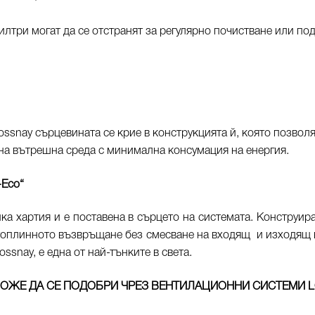
лтри могат да се отстранят за регулярно почистване или по
ssnay сърцевината се крие в конструкцията й, която позволя
на вътрешна среда с минимална консумация на енергия.
-Eco“
нка хартия и е поставена в сърцето на системата. Конструир
топлинното възвръщане без смесване на входящ и изходящ въ
ssnay, е една от най-тънките в света.
ОЖЕ ДА СЕ ПОДОБРИ ЧРЕЗ ВЕНТИЛАЦИОННИ СИСТЕМИ
L