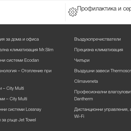
Профилактика и се
ия за дома и офиса
Въздухопречистватели
лна климатизация Mr.Slim
Прецизна климатизация
ни системи Ecodan
Чилъри
хнология – Отопление при
Въздушни завеси Thermoscr
Climaveneta
– City Multi
Професионални влагоулови
и – City Multi
Dantherm
нни системи Lossnay
Дистанционни управления, 
Wi-Fi
за ръце Jet Towel