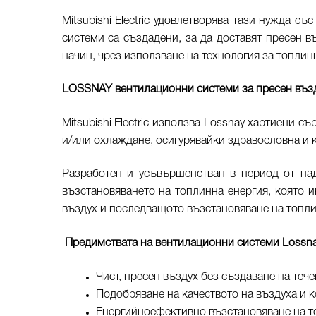
Mitsubishi Electric удовлетворява тази нужда с
системи са създадени, за да доставят пресен 
начин, чрез използване на технология за топлин
LOSSNAY вентилационни системи за пресен възду
Mitsubishi Electric използва Lossnay хартиени 
и/или охлаждане, осигурявайки здравословна и 
Разработен и усъвършенстван в период от на
възстановяването на топлинна енергия, която и
въздух и последващото възстановяване на топли
Предимствата на вентилационни системи
Lossn
Чист, пресен въздух без създаване на тече
Подобряване на качеството на въздуха и 
Енергийноефективно възстановяване на т