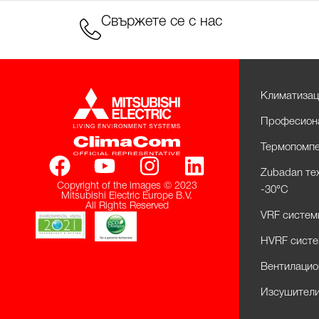
Свържете се с нас
Климатизац
Професиона
Термопомпе
Zubadan те
Copyright of the images © 2023
-30°С
Mitsubishi Electric Europe B.V.
All Rights Reserved
VRF системи 
HVRF систем
Вентилацио
Изсушители 