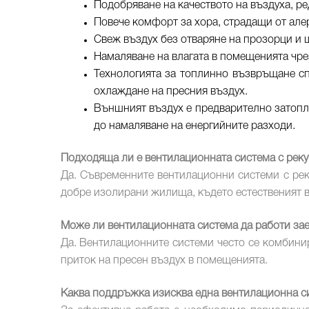
Подобряване на качеството на въздуха, р
Повече комфорт за хора, страдащи от але
Свеж въздух без отваряне на прозорци и 
Намаляване на влагата в помещенията чре
Технологията за топлинно възвръщане сп
охлаждане на пресния въздух.
Външният въздух е предварително затопле
до намаляване на енергийните разходи.
Подходяща ли е вентилационната система с рек
Да. Съвременните вентилационни системи с реку
добре изолирани жилища, където естественият 
Може ли вентилационната система да работи за
Да. Вентилационните системи често се комбини
приток на пресен въздух в помещенията.
Каква поддръжка изисква една вентилационна с