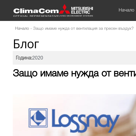
Начало
Начало
-
Защо имаме нужда от вентилация за пресен въздух?
Блог
2020
Година:
Защо имаме нужда от вент