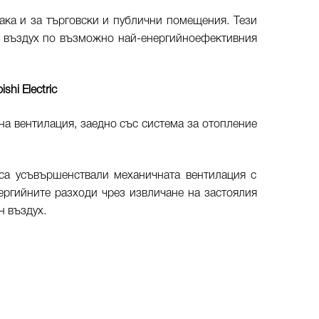
 така и за търговски и публични помещения. Тези
ия въздух по възможно най-енергийноефективния
hi Electric
чна вентилация, заедно със система за отопление
са усъвършенствали механичната вентилация с
нергийните разходи чрез извличане на застоялия
н въздух.