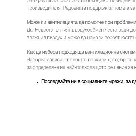
За ефективна работа е необходимо периодичн
производителя. Редовната поддръжка помага за з
Може ли вентилацията да помогне при проблеми 
Да. Недостатъчният въздухообмен често води до
влажния въздух и може да намали вероятността 
Как да избера подходяща вентилационна систем
Изборът зависи от площта на жилището, броя на
за определяне на най-подходящото решение за к
Последвайте ни в социалните мрежи, за д