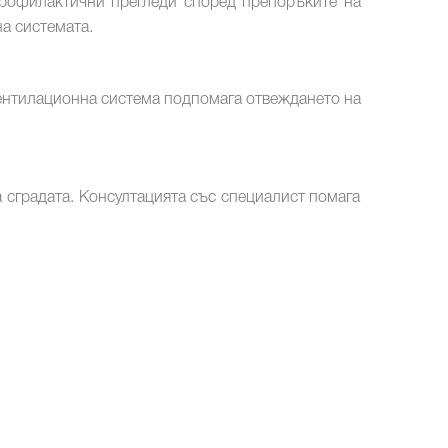
рофилактични прегледи според препоръките на
а системата.
вентилационна система подпомага отвеждането на
 сградата. Консултацията със специалист помага