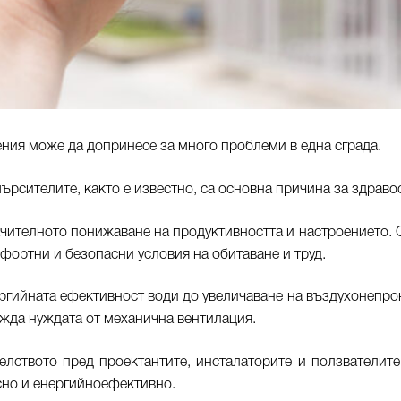
ния може да допринесе за много проблеми в една сграда.
ърсителите, както е известно, са основна причина за здрав
начителното понижаване на продуктивността и настроението.
фортни и безопасни условия на обитаване и труд.
ргийната ефективност води до увеличаване на въздухонепрон
ажда нуждата от механична вентилация.
лството пред проектантите, инсталаторите и ползвателите
сно и енергийноефективно.