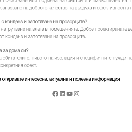
о почистване или подмяна на филтрите и извършване на п
апазване на доброто качество на въздуха и ефективността н
с конденз и запотяване на прозорците?
 натрупване на влага в помещенията. Добре проектираната 
от конденз и запотяване на прозорците.
а за дома си?
 обитателите, нивото на изолация и специфичните нужди на
онкретния обект.
а откривате интересна, актуална и полезна информация