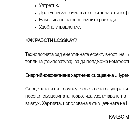
Ултратихи;
Достъпни за почистване – стандартните фи
Намаляване на енергийните разходи;
Удобно управление.
КАК РАБОТИ
LOSSNAY?
Технологията зад енергийната ефективност на Lo
топлина (температура), за да поддържа комфорт
Енергийноефективна хартиена сърцевина „Hyper
Сърцевината на Lossnay е съставена от ултратъ
посоки, сърцевината позволява увеличаване на 
въздух. Хартията, използвана в сърцевината на Lo
КАКВО М