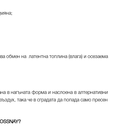
дмяна;
ва обмен на латентна топлина (влага) и осезаема
ана в нагъната форма и наслоена в алтернативни
здух, така че в сградата да попада само пресен
OSSNAY?