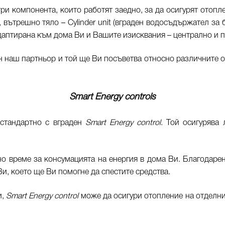
ри компонента, които работят заедно, за да осигурят отоп
вътрешно тяло – Cylinder unit (вграден водосъдържател за 
даптирана към дома Ви и Вашите изисквания – централно и 
 наш партньор и той ще Ви посъветва относно различните 
Smart Energy controls
 стандартно с вграден
Smart Energy control
. Той осигурява
 време за консумацията на енергия в дома Ви. Благодарен
и, което ще Ви помогне да спестите средства.
и,
Smart Energy control
може да осигури отопление на отделн