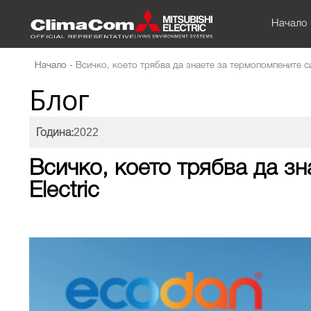
Начало
Начало
-
Всичко, което трябва да знаете за термопомпените сис
Блог
2022
Година:
Всичко, което трябва да зн
Electric