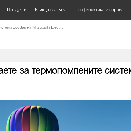
Продукти
Къде да закупя
Профилактика и сервиз
теми Ecodan на Mitsubishi Electric
аете за термопомпените систем