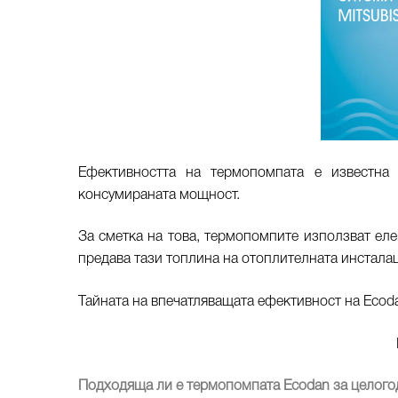
Ефективността на термопомпата е известна
консумираната мощност.
За сметка на това, термопомпите използват елек
предава тази топлина на отоплителната инсталац
Тайната на впечатляващата ефективност на Ecoda
Подходяща ли е термопомпата Ecodan за целог