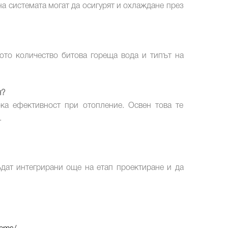
а системата могат да осигурят и охлаждане през
ото количество битова гореща вода и типът на
я?
ка ефективност при отопление. Освен това те
.
дат интегрирани още на етап проектиране и да