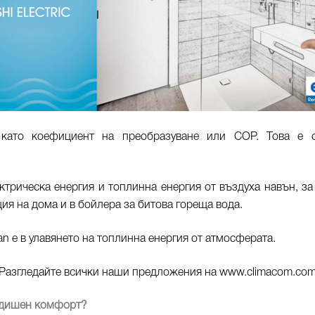
 като коефициент на преобразуване или COP. Това е 
трическа енергия и топлинна енергия от въздуха навън, за 
ия на дома и в бойлера за битова гореща вода.
n е в улавянето на топлинна енергия от атмосферата.
Разгледайте всички наши предложения на
www.climacom.co
одишен комфорт?