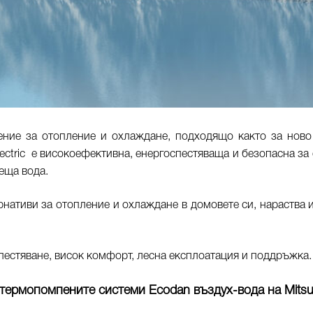
ние за отопление и охлаждане, подходящо както за ново с
ectric е високоефективна, енергоспестяваща и безопасна за 
еща вода.
ернативи за отопление и охлаждане в домовете си, нараства 
пестяване, висок комфорт, лесна експлоатация и поддръжка.
термопомпените системи Ecodan въздух-вода на Mitsubi