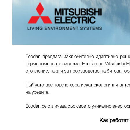
Ecodan предлага изключително адаптивно реше
Термопомпената система Ecodan на Mitsubishi El
отопление, така и за производство на битова гор
Тъй като все повече хора искат екологични алт
на уредите.
Ecodan се отличава със своето уникално енергос
Как работят 