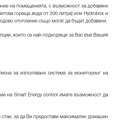
ление на помещенията, с възможност за добавяне
битова гореща вода от 200 литра) или Hydrobox и
подово отопление също могат да бъдат добавени.
опции, които са най-подходящи за Вас във Вашия
 лесна за използване система за мониторинг на
ие на Smart Energy control имате възможност да
и стаи, за да Ви предостави максимален домашен