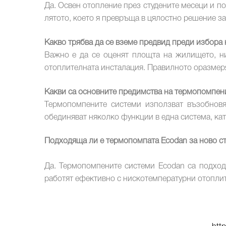
Да. Освен отопление през студените месеци и п
лятото, което я превръща в цялостно решение з
Какво трябва да се вземе предвид преди избора
Важно е да се оценят площта на жилището, ни
отоплителната инсталация. Правилното оразмеря
Какви са основните предимства на термопомпен
Термопомпените системи използват възобновя
обединяват няколко функции в една система, кат
Подходяща ли е термопомпата Ecodan за ново с
Да. Термопомпените системи Ecodan са подход
работят ефективно с нискотемпературни отоплит