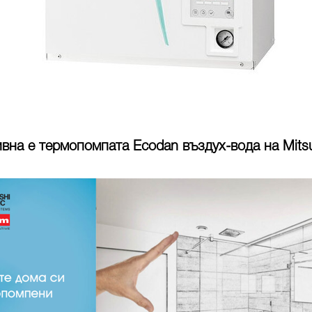
на е термопомпата Ecodan въздух-вода на Mitsub