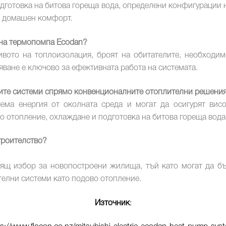
одготовка на битова гореща вода, определени конфигурации н
а домашен комфорт.
 на термопомпа Ecodan?
вото на топлоизолация, броят на обитателите, необходим
ване е ключово за ефективната работа на системата.
ите системи спрямо конвенционалните отоплителни решени
ема енергия от околната среда и могат да осигурят висо
о отопление, охлаждане и подготовка на битова гореща вода
троителство?
ящ избор за новопостроени жилища, тъй като могат да бъ
елни системи като подово отопление.
Източник
: