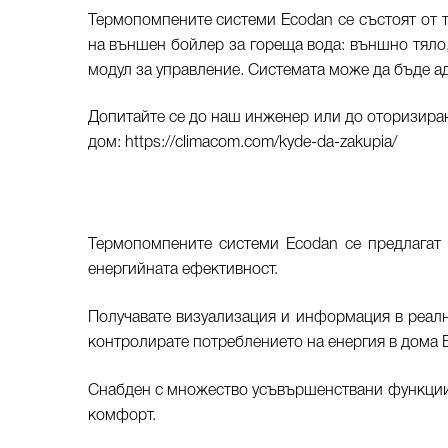
Термопомпените системи Ecodan се състоят от т
на външен бойлер за гореща вода: външно тяло, 
модул за управление. Системата може да бъде а
Допитайте се до наш инженер или до оторизиран
дом:
https://climacom.com/kyde-da-zakupia/
Термопомпените системи Ecodan се предлагат
енергийната ефективност.
Получавате визуализация и информация в реално
контролирате потреблението на енергия в дома В
Снабден с множество усъвършенствани функци
комфорт.