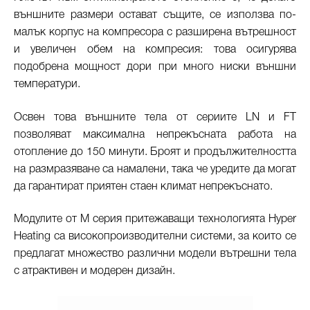
външните размери остават същите, се използва по-
малък корпус на компресора с разширена вътрешност
и увеличен обем на компресия: това осигурява
подобрена мощност дори при много ниски външни
температури.
Освен това външните тела от сериите LN и FT
позволяват максимална непрекъсната работа на
отопление до 150 минути. Броят и продължителността
на размразяване са намалени, така че уредите да могат
да гарантират приятен стаен климат непрекъснато.
Модулите от М серия притежаващи технологията Hyper
Heating са високопроизводителни системи, за които се
предлагат множество различни модели вътрешни тела
с атрактивен и модерен дизайн.