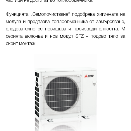
частици не достигат до топлообменника.
Функцията „Самопочистване“ подобрява хигиената на
модула и предпазва топлообменника от замърсяване,
следователно се повишава и производителността. М
серията включва и нов модул SFZ – подово тяло за
скрит монтаж.