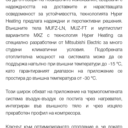
надеждността на доставките и нарастващата
осведоменост за устойчивостта, технологията Hyper
Heating предлага надеждни и перспективни решения.
Външните тела MUFZ-LN, MUZ-FT и мултисплит
вариантите MXZ с технология Hyper Heating са
специално разработени от Mitsubishi Electric за много
студени климатични условия. Подобрената
отоплителна мощност на системата може да се
поддържа напълно при външни температури до -15 °C,
като гарантираният диапазон на приложение се
простира до външна температура от -30 °C.
Този широк обхват на приложение на термопомпената
система въздух-въздух се постига чрез нагревател,
интегриран във външното тяло и чрез изцяло
преработен профил на компресора.
Ключът към оптимизираното отопление е, че докато