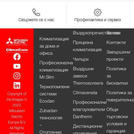
Свържете се с нас
Профилактика и сервиз
Въздухопречистватели
За нас
Климатизация
Прецизна
Контакти
за дома и
климатизация
Завършени
офиса
Чилъри
проекти
Професионална
Въздушни
Политика
климатизация
завеси
за
Mr.Slim
Thermoscreens
бисквитки
Термопомпени
Climaveneta
Политика за
системи
Copyright of
поверително
the images ©
Ecodan
Професионални
2023
влагоуловители
Общи
Zubadan
Mitsubishi
Dantherm
търговски
Electric
технология
Europe B.V.
условия и
–
Дистанционни
All Rights
гаранция
Отопление
управления,
Reserved