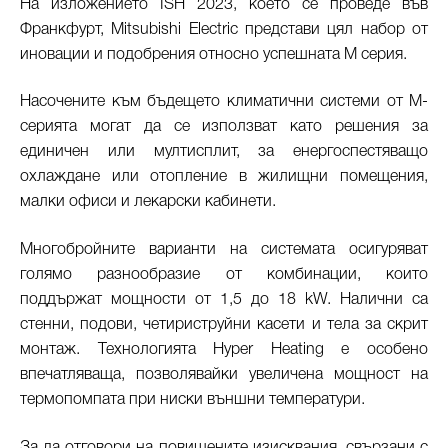
На изложението ISH 2023, което се проведе във
Франкфурт, Mitsubishi Electric представи цял набор от
иновации и подобрения относно успешната M серия.
Насочените към бъдещето климатични системи от М-
серията могат да се използват като решения за
единичен или мултисплит, за енергоспестяващо
охлаждане или отопление в жилищни помещения,
малки офиси и лекарски кабинети.
Многобройните варианти на системата осигуряват
голямо разнообразие от комбинации, които
поддържат мощности от 1,5 до 18 kW. Налични са
стенни, подови, четириструйни касети и тела за скрит
монтаж. Технологията Hyper Heating е особено
впечатляваща, позволявайки увеличена мощност на
термопомпата при ниски външни температури.
За да отговори на повишените изисквания, свързани с