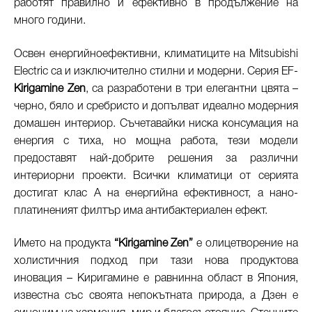
работят правилно и ефективно в продължение на
много години.
Освен енергийноефективни, климатиците на Mitsubishi
Electric са и изключително стилни и модерни. Серия
EF-
Kirigamine Zen
, са разработени в три елегантни цвята –
черно, бяло и сребристо и допълват идеално модерния
домашен интериор. Съчетавайки ниска консумация на
енергия с тиха, но мощна работа, тези модели
предоставят най-добрите решения за различни
интериорни проекти. Всички климатици от серията
достигат клас А на енергийна ефективност, а нано-
платиненият филтър има антибактериален ефект.
Името на продукта
“Kirigamine Zen”
е олицетворение на
холистичния подход при тази нова продуктова
иновация – Киригамине е равнинна област в Япония,
известна със своята непокътната природа, а Дзен е