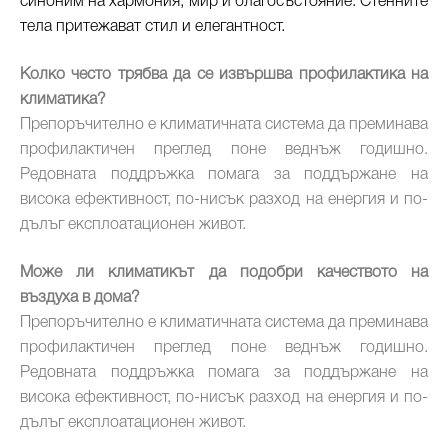
синоним на хармония, мир и благосъстояние. Стенните
тела притежават стил и елегантност.
Колко често трябва да се извършва профилактика на
климатика?
Препоръчително е климатичната система да преминава
профилактичен преглед поне веднъж годишно.
Редовната поддръжка помага за поддържане на
висока ефективност, по-нисък разход на енергия и по-
дълъг експлоатационен живот.
Може ли климатикът да подобри качеството на
въздуха в дома?
Препоръчително е климатичната система да преминава
профилактичен преглед поне веднъж годишно.
Редовната поддръжка помага за поддържане на
висока ефективност, по-нисък разход на енергия и по-
дълъг експлоатационен живот.