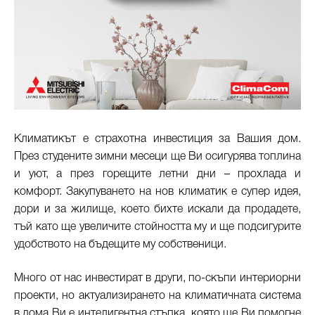
Климатикът е страхотна инвестиция за Вашия дом.
През студените зимни месеци ще Ви осигурява топлина
и уют, а през горещите летни дни – прохлада и
комфорт. Закупуването на нов климатик е супер идея,
дори и за жилище, което бихте искали да продадете,
тъй като ще увеличите стойността му и ще подсигурите
удобството на бъдещите му собственици.
Много от нас инвестират в други, по-скъпи интериорни
проекти, но актуализирането на климатичната система
в дома Ви е интелигентна стъпка, която ще Ви помогне