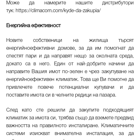
Може да намерите нашите дистрибутори
тук:
https://climacom.com/kyde-da-zakupia/
Енергийна ефективност
Новите собственици на жилища търсят
енергийноефективни домове, за да им помогнат да
спестят пари и да направят нещо за околната среда,
докато са в него. Един от най-добрите начини да
направите Вашия имот по-зелен е чрез закупуване на
енергийноефективен климатик. Това ще Ви помогне да
привлечете повече потенциални купувачи и да
поставите имота си в челните редици на пазара.
След като сте решили да закупите подходящият
климатик за имота си, трябва също да вземете предвид
важността на правилното инсталиране. Климатичните
системи изискват внимателна инсталация, за да