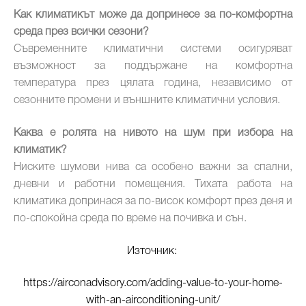
Как климатикът може да допринесе за по-комфортна
среда през всички сезони?
Съвременните климатични системи осигуряват
възможност за поддържане на комфортна
температура през цялата година, независимо от
сезонните промени и външните климатични условия.
Каква е ролята на нивото на шум при избора на
климатик?
Ниските шумови нива са особено важни за спални,
дневни и работни помещения. Тихата работа на
климатика допринася за по-висок комфорт през деня и
по-спокойна среда по време на почивка и сън.
Източник:
https://airconadvisory.com/adding-value-to-your-home-
with-an-airconditioning-unit/