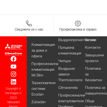
Свържете се с нас
Профилактика и сервиз
Въздухопречистватели
За нас
Климатизация
Прецизна
Контакти
за дома и
климатизация
Завършени
офиса
Чилъри
проекти
Професионална
Въздушни
Политика
климатизация
завеси
за
Mr.Slim
Thermoscreens
бисквитки
Термопомпени
Climaveneta
Политика за
системи
Copyright of
поверително
the images ©
Ecodan
Професионални
2023
влагоуловители
Общи
Zubadan
Mitsubishi
Dantherm
търговски
Electric