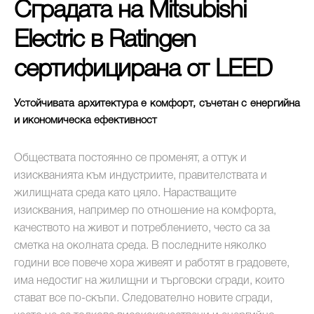
Сградата на Mitsubishi
Electric в Ratingen
сертифицирана от LEED
Устойчивата архитектура е комфорт, съчетан с енергийна
и икономическа ефективност
Обществата постоянно се променят, а оттук и
изискванията към индустриите, правителствата и
жилищната среда като цяло. Нарастващите
изисквания, например по отношение на комфорта,
качеството на живот и потреблението, често са за
сметка на околната среда. В последните няколко
години все повече хора живеят и работят в градовете,
има недостиг на жилищни и търговски сгради, които
стават все по-скъпи. Следователно новите сгради,