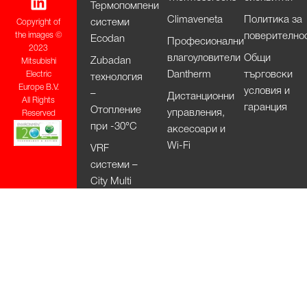
Термопомпени
Climaveneta
Политика за
системи
Copyright of
поверително
the images ©
Ecodan
Професионални
2023
влагоуловители
Общи
Zubadan
Mitsubishi
Dantherm
търговски
Electric
технология
Europe B.V.
условия и
–
Дистанционни
All Rights
гаранция
Отопление
управления,
Reserved
при -30°С
аксесоари и
Wi-Fi
VRF
системи –
City Multi
HVRF
системи –
City Multi
Вентилационни
системи
Lossnay