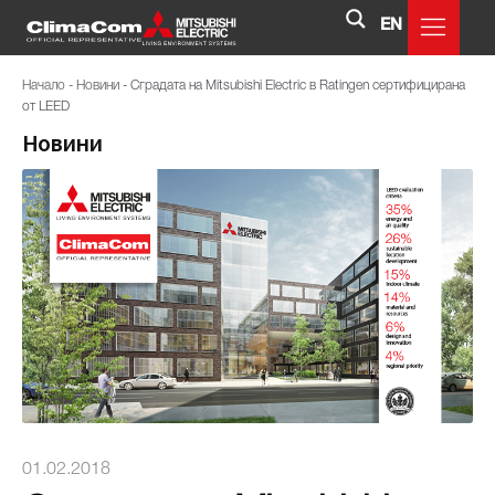
EN
Начало
-
Новини
-
Сградата на Mitsubishi Electric в Ratingen сертифицирана
от LEED
Новини
01.02.2018