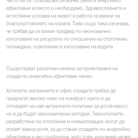
често не са толкова висококачествени и енергийно
ефективни колкото е необходимо. Здравословните и
естествени условия на живот и работа са важни за
благосъстоянието на хората. Това също така означава,
че трябва да се вземе предвид по-икономично
използване на ресурсите по отношение на отопление,
охлаждане, осветление и използване на водите.
Съществуват различни начини за проектиране на
сграда по енергийно ефективен начин
Хотелите, магазините и офис сградите трябва да
предлагат високо ниво на комфорт, както и да
отговарят на най-актуалните политики за устойчивост,
но и да бъдат икономически изгодни. Технологиите,
разработени за отопление и климатизация, могат да
играят важна роля, за да станат сградите по-енергийно
ефективни и еко съобразни, като това, например може,