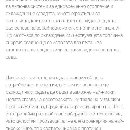
да включва системи за едновременно отопление и
охлаждане на сградата. Много ефективни са
решенията, които отопляват или охлаждат сградата
въз основа на възобновяеми енергийни източници. А
що се отнася до охлаждане, съществуващата топлинна
енергия реално ще се използва два пъти – за
отопление на сградата или за производство на топла
вода.
Целта на тези решения е да се запази общото
потребление на енергия, а оттам и оперативните
разходи на сградата да бъдат възможно най-ниски.
Новата сграда на европейската централа на Mitsubishi
Electric в Ратинген, Германия е сертифицирана по LEED,
интегрирайки разнообразно оборудване и технологии,
като цялостен производител на електроенергия на най-
високо ниво, тя е сертифицирана с платинен