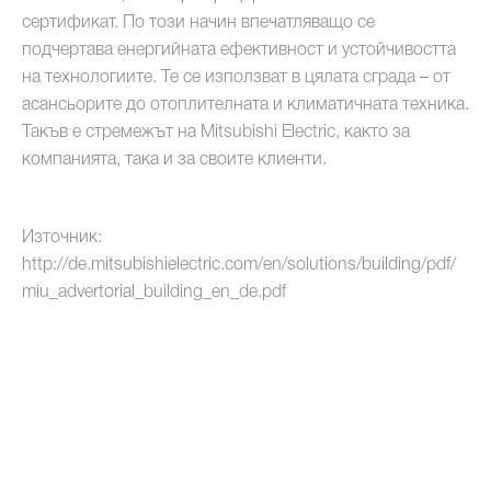
сертификат. По този начин впечатляващо се
подчертава енергийната ефективност и устойчивостта
на технологиите. Те се използват в цялата сграда – от
асансьорите до отоплителната и климатичната техника.
Такъв е стремежът на Mitsubishi Electric, както за
компанията, така и за своите клиенти.
Източник:
http://de.mitsubishielectric.com/en/solutions/building/pdf/
miu_advertorial_building_en_de.pdf