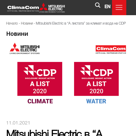
EN
Начало
-
Новини
-
Mitsubishi Electric в “A листата” за климат и вода на CDP
Новини
11.01.2021
Mitsubishi Electric в “A