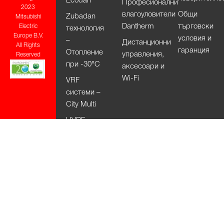
Ecodan
Професионални
2023
влагоуловители
Общи
Zubadan
Mitsubishi
Dantherm
търговски
Electric
технология
Europe B.V.
условия и
–
Дистанционни
All Rights
гаранция
Отопление
управления,
Reserved
при -30°С
аксесоари и
Wi-Fi
VRF
системи –
City Multi
HVRF
системи –
City Multi
Вентилационни
системи
Lossnay
Изсушители
за ръце Jet