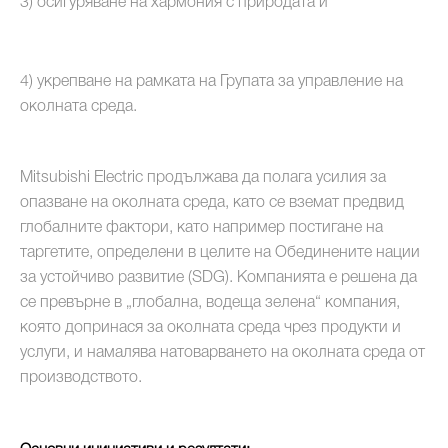
3) осигуряване на хармония с природата и
4) укрепване на рамката на Групата за управление на
околната среда.
Mitsubishi Electric продължава да полага усилия за
опазване на околната среда, като се вземат предвид
глобалните фактори, като например постигане на
таргетите, определени в целите на Обединените нации
за устойчиво развитие (SDG). Компанията е решена да
се превърне в „глобална, водеща зелена“ компания,
която допринася за околната среда чрез продукти и
услуги, и намалява натоварването на околната среда от
производството.