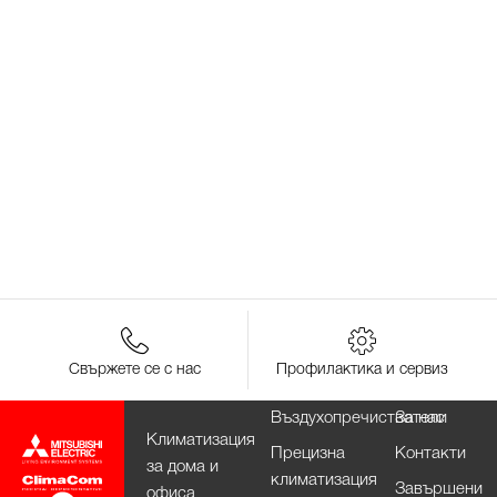
Свържете се с нас
Профилактика и сервиз
Въздухопречистватели
За нас
Климатизация
Прецизна
Контакти
за дома и
климатизация
Завършени
офиса