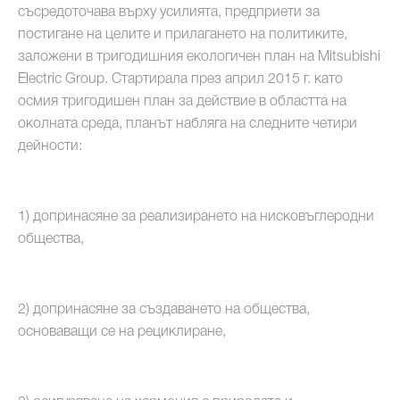
съсредоточава върху усилията, предприети за
постигане на целите и прилагането на политиките,
заложени в тригодишния екологичен план на Mitsubishi
Electric Group. Стартирала през април 2015 г. като
осмия тригодишен план за действие в областта на
околната среда, планът набляга на следните четири
дейности:
1) допринасяне за реализирането на нисковъглеродни
общества,
2) допринасяне за създаването на общества,
основаващи се на рециклиране,