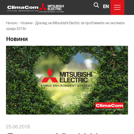
EN
Начало
-
Новини
-
Доклад на Mitsubishi Electric за проблемите на околната
среда 2018г.
Новини
25.06.2018