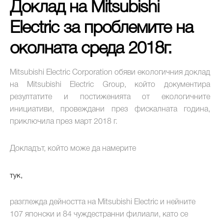
Доклад на Mitsubishi
Electric за проблемите на
околната среда 2018г.
Mitsubishi Electric Corporation обяви екологичния доклад
на Mitsubishi Electric Group, който документира
резултатите и постиженията от екологичните
инициативи, провеждани през фискалната година,
приключила през март 2018 г.
Докладът, който може да намерите
тук,
разглежда дейността на Mitsubishi Electric и нейните
107 японски и 84 чуждестранни филиали, като се