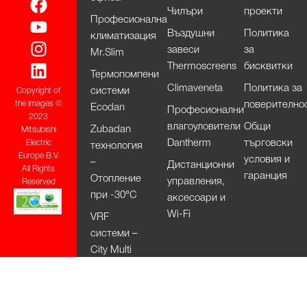
Чилъри
проекти
Професионална
Въздушни
Политика
климатизация
завеси
за
Mr.Slim
Thermoscreens
бисквитки
Термопомпени
Climaveneta
Политика за
системи
Copyright of
поверително
the images ©
Ecodan
Професионални
2023
влагоуловители
Общи
Zubadan
Mitsubishi
Dantherm
търговски
Electric
технология
Europe B.V.
условия и
–
Дистанционни
All Rights
гаранция
Отопление
управления,
Reserved
при -30°С
аксесоари и
Wi-Fi
VRF
системи –
City Multi
HVRF
системи –
City Multi