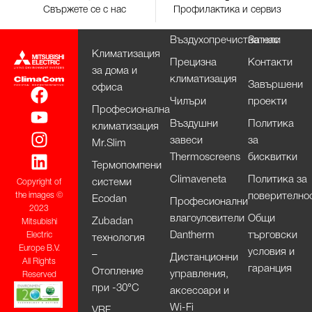
Свържете се с нас
Профилактика и сервиз
Въздухопречистватели
За нас
Климатизация
Прецизна
Контакти
за дома и
климатизация
Завършени
офиса
Чилъри
проекти
Професионална
Въздушни
Политика
климатизация
завеси
за
Mr.Slim
Thermoscreens
бисквитки
Термопомпени
Climaveneta
Политика за
системи
Copyright of
поверително
the images ©
Ecodan
Професионални
2023
влагоуловители
Общи
Zubadan
Mitsubishi
Dantherm
търговски
Electric
технология
Europe B.V.
условия и
–
Дистанционни
All Rights
гаранция
Отопление
управления,
Reserved
при -30°С
аксесоари и
Wi-Fi
VRF