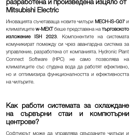
разработена и произведена изцяло от
Mitsubishi Electric
Иновацията съчетаваща новите чилъри
MECH-iS-G07
и
климатиците
w-MEXT
беше представена на
търговското
изложение ISH 2023
. Компонентите на системата
комуникират помежду си чрез авангардна система за
управление, разработена от компанията. Hydronic Plant
Connect Software (HPC) не само позволява на
климатиците със студена вода да работят ефективно,
но и оптимизира функционалността и ефективността
на чилърите.
Как работи системата за охлаждане
на сървърни стаи и компютърни
центрове?
Софтуерът може да управлява свързаните чилъри и