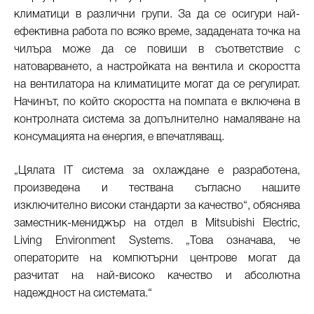
климатици в различни групи. За да се осигури най-
ефективна работа по всяко време, зададената точка на
чилъра може да се повиши в съответствие с
натоварването, а настройката на вентила и скоростта
на вентилатора на климатиците могат да се регулират.
Начинът, по който скоростта на помпата е включена в
контролната система за допълнително намаляване на
консумацията на енергия, е впечатляващ.
„Цялата IT система за охлаждане е разработена,
произведена и тествана съгласно нашите
изключително високи стандарти за качество“, обяснява
заместник-мениджър на отдел в Mitsubishi Electric,
Living Environment Systems. „Това означава, че
операторите на компютърни центрове могат да
разчитат на най-високо качество и абсолютна
надеждност на системата.“