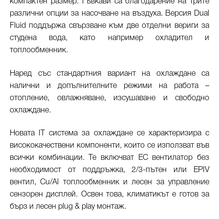
компактен размер. Гъвкави са благодарение на трите
различни опции за насочване на въздуха. Версия Dual
Fluid поддържа свързване към две отделни вериги за
студена вода, като например охладител и
топлообменник.
Наред със стандартния вариант на охлаждане са
налични и допълнителните режими на работа –
отопление, овлажняване, изсушаване и свободно
охлаждане.
Новата IT система за охлаждане се характеризира с
висококачествени компоненти, които се използват във
всички комбинации. Те включват EC вентилатор без
необходимост от поддръжка, 2/3-пътен или EPIV
вентил, Cu/Al топлообменник и лесен за управление
сензорен дисплей. Освен това, климатикът е готов за
бърз и лесен plug & play монтаж.